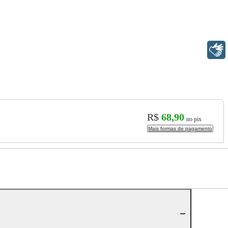
Libras
R$
68,90
no pix
Mais formas de pagamento