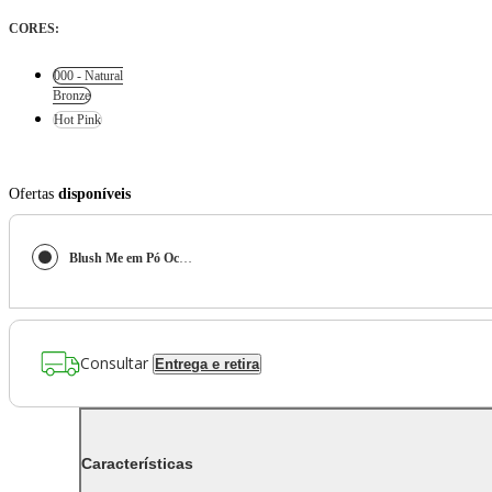
CORES
:
000 - Natural
Bronze
Hot Pink
Ofertas
disponíveis
Blush Me em Pó Océane
Consultar
Entrega e retira
Características