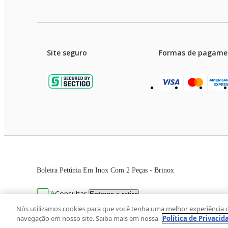
Site seguro
Formas de pagame
Garanti
Preços e condições de pagament
Boleira Petúnia Em Inox Com 2 Peças - Brinox
As imagens dos produtos são meramente ilustrativas. T
Consultar
Entrega e retira
Avenida Zaki Narchi, nº 1650, sobreloja, Ca
Nós utilizamos cookies para que você tenha uma melhor experiência 
navegação em nosso site. Saiba mais em nossa
Política de Privacid