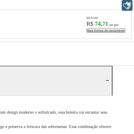
Libras
R$ 87,89
R$
74,71
no pix
Mais formas de pagamento
um design moderno e sofisticado, essa boleira vai encantar seus
ge e preserva a frescura das sobremesas. Essa combinação oferece