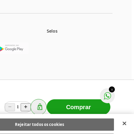
Selos
stoques.
ferir na rede de lojas físicas.
m aviso prévio. Fast Shop S. A. CNPJ: 43.708.379/0001-
Comprar
1
Selecionar os Cookies
 Fast Shop - Todos os direitos reservados
RF
Rejeitar todos os cookies