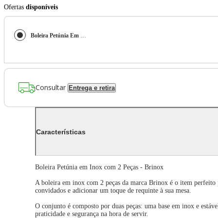
Ofertas
disponíveis
Boleira Petúnia Em Inox Com 2 Peças - Brinox
Consultar
Entrega e retira
Características
Boleira Petúnia em Inox com 2 Peças - Brinox
A boleira em inox com 2 peças da marca Brinox é o item perfeito p
convidados e adicionar um toque de requinte à sua mesa.
O conjunto é composto por duas peças: uma base em inox e estável
praticidade e segurança na hora de servir.