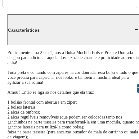
Características
Praticamente uma 2 em 1, nossa Bolsa-Mochila Bolsos Preta e Dourada
chegou para adicionar aquela dose extra de charme e praticidade ao seu dia
a dia!
Toda preta e contando com zíperes na cor dourada, essa bolsa é tudo o que
você precisa para caprichar nos looks, e também a mochila ideal para
agilizar a sua rotina!
Libras
Amou? Então se liga só nos detalhes que ela traz:
1 bolsão frontal com abertura em zíper;
2 bolsos laterais;
2 alças de ombros;
2 alças reguláveis removíveis (que podem ser colocadas tanto nos
ganchinhos na parte traseira para transformá-la em uma mochila, quanto n
ganchos laterais para utilizá-la como bolsa);
faixa na parte traseira (para encaixar puxador de mala de carrinho ou mala
de viagem);