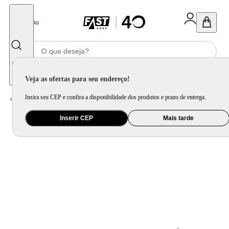
Fechar
Menu
Informe seu CEP
Veja as ofertas para seu endereço!
Insira seu CEP e confira a disponibilidade dos produtos e prazo de entrega.
Home
/
Presentes
/
Bolsa e Mochila
/
Bolsa Mochila Bolsos Preta e Dourada
Inserir CEP
Mais tarde