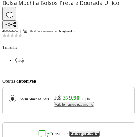
Bolsa Mochila Bolsos Preta e Dourada Único
4000047484
Vendido e entregue por
Imaginarium
Tamanho
:
Único
Ofertas
disponíveis
R$
379,90
no pix
Bolsa Mochila Bolsos Preta e Dourada
Mais formas de pagamento
Consultar
Entrega e retira