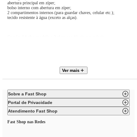
abertura principal em zíper;
bolso interno com abertura em zíper;
2 compartimentos internos (para guardar chaves, celular etc.);
tecido resistente à água (exceto as alças).
Contém 1 bolsa-mochila e 2 alças reguláveis removíveis.
Não podem ser vendidas separadamente.
Tecido: 100% poliéster.
Detalhes: 50% poliuretano e 50% poliéster.
Capacidade máxima: 4 kg.
Medidas: (Profundidade) 16 cm x (Largura) 32 cm x (Altura) 38 cm.
Limpar com pano levemente umedecido nas área sujas.
Ver mais
Teme químicos e abrasivos.
Validade indeterminada.
Sobre a Fast Shop
Portal de Privacidade
Atendimento Fast Shop
Fast Shop nas Redes