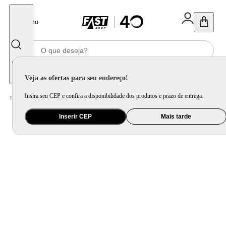
Fechar
Menu
Informe seu CEP
Veja as ofertas para seu endereço!
Insira seu CEP e confira a disponibilidade dos produtos e prazo de entrega.
Home
/
Presentes
/
Bolsa e Mochila
Inserir CEP
Mais tarde