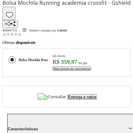
Bolsa Mochila Running academia crossfit - Gshield
4000067131
Vendido e entregue por
Gshield
Ofertas
disponíveis
R$ 449,96
Bolsa Mochila Running academia crossfit - Gshield
R$
359,97
no pix
Mais formas de pagamento
Consultar
Entrega e retira
Características