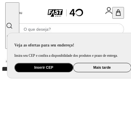
Fechar
Menu
Informe seu CEP
Veja as ofertas para seu endereço!
Insira seu CEP e confira a disponibilidade dos produtos e prazo de entrega.
Home
/
Utilidade Doméstica
/
Bar
/
Acessório de Vinho
Inserir CEP
Mais tarde