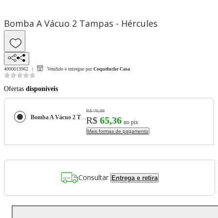
Bomba A Vácuo 2 Tampas - Hércules
4000013962
Vendido e entregue por
Coqueluche Casa
Ofertas
disponíveis
R$ 76,89
Bomba A Vácuo 2 Tampas - Hércules
R$
65,36
no pix
Mais formas de pagamento
Consultar
Entrega e retira