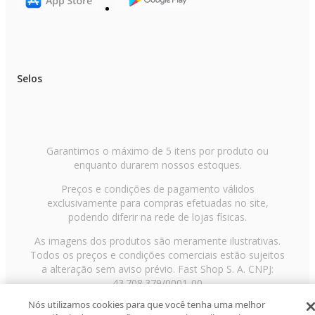
Selos
Garantimos o máximo de 5 itens por produto ou
enquanto durarem nossos estoques.
Preços e condições de pagamento válidos
exclusivamente para compras efetuadas no site,
podendo diferir na rede de lojas físicas.
As imagens dos produtos são meramente ilustrativas.
Todos os preços e condições comerciais estão sujeitos
a alteração sem aviso prévio. Fast Shop S. A. CNPJ:
43.708.379/0001-00
Nós utilizamos cookies para que você tenha uma melhor
Avenida Zaki Narchi, nº 1650, sobreloja, Carandiru, São