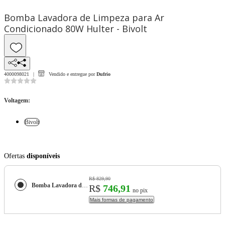
Bomba Lavadora de Limpeza para Ar
Condicionado 80W Hulter - Bivolt
4000098021
Vendido e entregue por
Dufrio
Voltagem
:
Bivolt
Ofertas
disponíveis
R$ 829,90
Bomba Lavadora de Limpeza para Ar Condicionado 80W Hulter - Bivolt
R$
746,91
no pix
Mais formas de pagamento