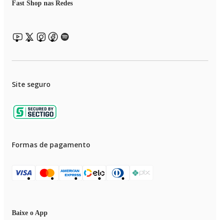
Altura: 26,4 cm
Fast Shop nas Redes
Largura: 16,5 cm
Profundidade: 19 cm
Peso: 4 kg
Site seguro
Formas de pagamento
Baixe o App