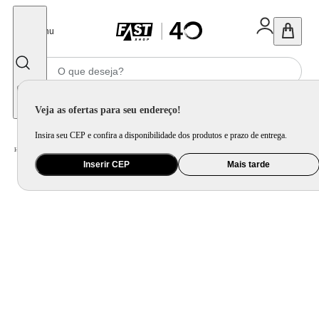
Fechar
Menu
Informe seu CEP
Veja as ofertas para seu endereço!
Insira seu CEP e confira a disponibilidade dos produtos e prazo de entrega.
Home
/
Eletroportátil
/
Equipamento de Limpeza
/
Lavadora de Alta Pressão
Inserir CEP
Mais tarde