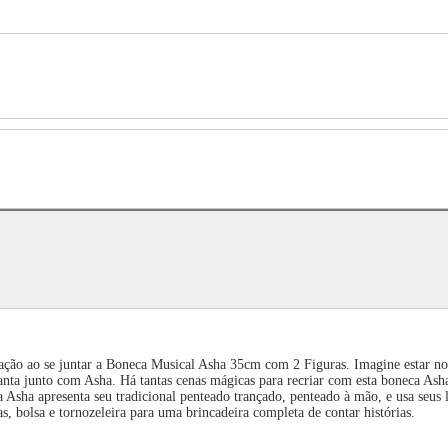
ção ao se juntar a Boneca Musical Asha 35cm com 2 Figuras. Imagine estar no 
nta junto com Asha. Há tantas cenas mágicas para recriar com esta boneca Asha
 Asha apresenta seu tradicional penteado trançado, penteado à mão, e usa seus 
s, bolsa e tornozeleira para uma brincadeira completa de contar histórias.