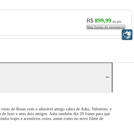
R$
899,99
no pix
Mais formas de pagamento
Libras
reino de Rosas com o adorável amigo cabra de Asha, Valentino, e
 de luxo e seus dois amigos. Asha também diz 20 frases para que
lindos trajes e acessórios roxos, assim como no novo filme de