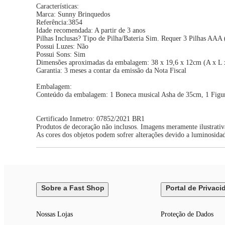
Características:
Marca: Sunny Brinquedos
Referência:3854
Idade recomendada: A partir de 3 anos
Pilhas Inclusas? Tipo de Pilha/Bateria Sim. Requer 3 Pilhas AAA
Possui Luzes: Não
Possui Sons: Sim
Dimensões aproximadas da embalagem: 38 x 19,6 x 12cm (A x L 
Garantia: 3 meses a contar da emissão da Nota Fiscal
Embalagem:
Conteúdo da embalagem: 1 Boneca musical Asha de 35cm, 1 Figura
Certificado Inmetro: 07852/2021 BR1
Produtos de decoração não inclusos. Imagens meramente ilustrativ
As cores dos objetos podem sofrer alterações devido a luminosida
Sobre a Fast Shop
Portal de Privaci
Nossas Lojas
Proteção de Dados