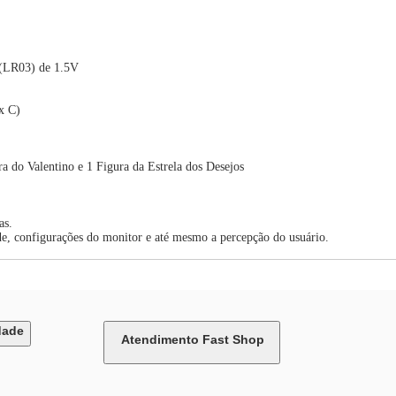
 (LR03) de 1.5V
x C)
 do Valentino e 1 Figura da Estrela dos Desejos
as.
de, configurações do monitor e até mesmo a percepção do usuário.
dade
Atendimento Fast Shop