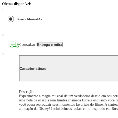
Ofertas
disponíveis
Boneca Musical Asha 35Cm, Valentino e Estrela - Wish
Consultar
Entrega e retira
Características
Descrição:
Experimente a magia musical de um verdadeiro desejo em seu cora
uma bola de energia sem limites chamada Estrela enquanto você ca
você possa reproduzir seus momentos favoritos do filme. A cantora
animação da Disney! Inclui brincos, colar, cinto inspirado em Rosa