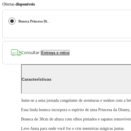
Ofertas
disponíveis
Boneca Princesa Disney Anna Frozen 38cm Multikids - BR2209 BR2209
Consultar
Entrega e retira
Características
Junte-se a uma jornada congelante de aventuras e sonhos com a b
Essa linda boneca incorpora o espírito de uma Princesa da Disney
Boneca de 38cm de altura com olhos pintados e sapatos removíveis.
Leve Anna para onde você for e crie memórias mágicas juntas.