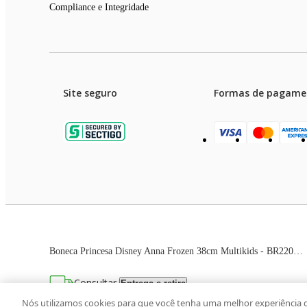
Compliance e Integridade
Site seguro
Formas de pagame
Garanti
Preços e condições de pagament
Boneca Princesa Disney Anna Frozen 38cm Multikids - BR2209 BR2209
As imagens dos produtos são meramente ilustrativas. T
Consultar
Entrega e retira
Avenida Zaki Narchi, nº 1650, sobreloja, Ca
Nós utilizamos cookies para que você tenha uma melhor experiência 