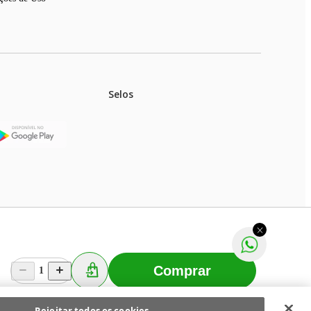
Selos
stoques.
ferir na rede de lojas físicas.
m aviso prévio. Fast Shop S. A. CNPJ: 43.708.379/0001-
Comprar
1
Selecionar os Cookies
 Fast Shop - Todos os direitos reservados
RF