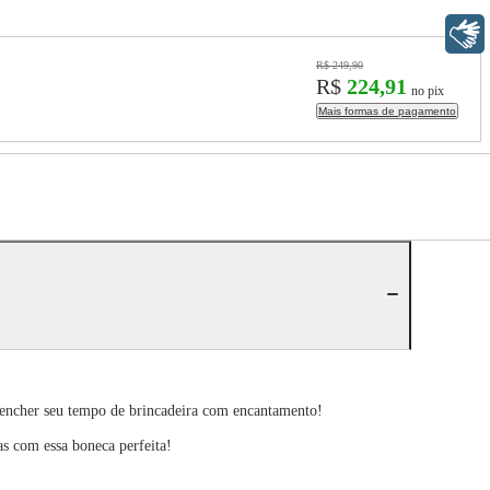
Libras
R$ 249,90
R$
224,91
no pix
Mais formas de pagamento
, encher seu tempo de brincadeira com encantamento!
as com essa boneca perfeita!