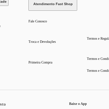
dade
Atendimento Fast Shop
Fale Conosco
e
Termos e Regul
Troca e Devoluções
Termos e Condi
Primeira Compra
Termos e Condi
nto
Baixe o App