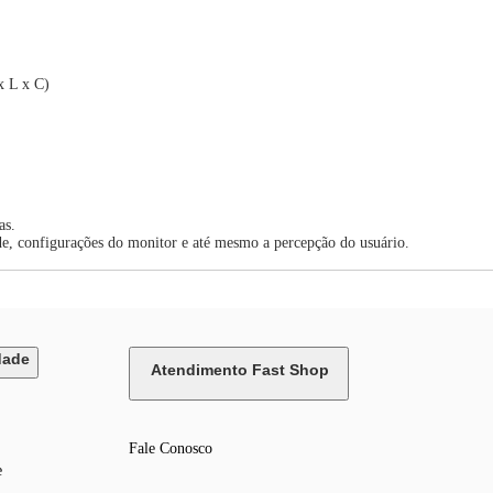
x L x C)
as.
de, configurações do monitor e até mesmo a percepção do usuário.
dade
Atendimento Fast Shop
Fale Conosco
e