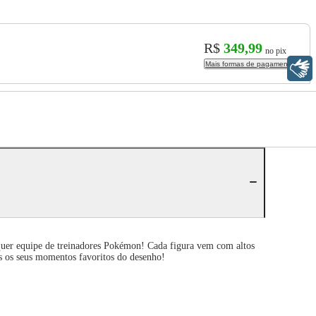
R$
349,99
no pix
Mais formas de pagamento
Libras
quer equipe de treinadores Pokémon! Cada figura vem com altos
os os seus momentos favoritos do desenho!