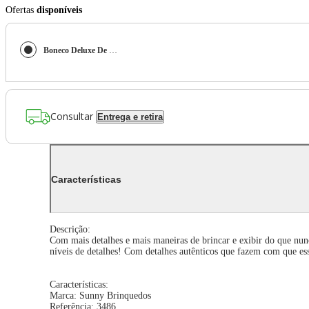
Ofertas
disponíveis
Boneco Deluxe De Vinil Pikachu De 20Cm - Pokémon
Consultar
Entrega e retira
Características
Descrição:
Com mais detalhes e mais maneiras de brincar e exibir do que nu
níveis de detalhes! Com detalhes autênticos que fazem com que es
Características:
Marca: Sunny Brinquedos
Referência: 3486