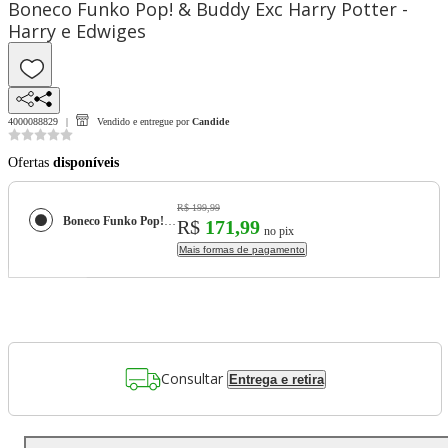
Boneco Funko Pop! & Buddy Exc Harry Potter -
Harry e Edwiges
4000088829
Vendido e entregue por
Candide
Ofertas
disponíveis
R$ 199,99
Boneco Funko Pop! & Buddy Exc Harry Potter - Harry e Edwiges
R$
171,99
no pix
Mais formas de pagamento
Consultar
Entrega e retira