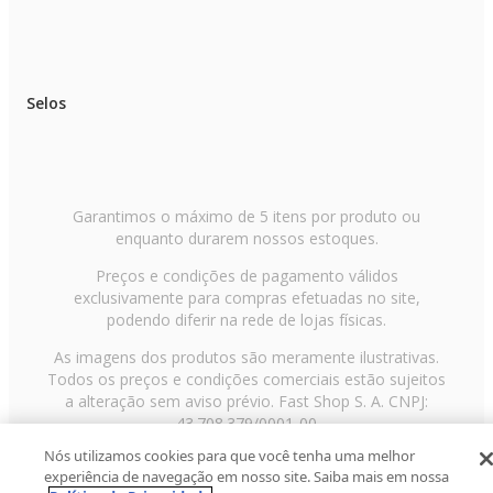
Selos
Garantimos o máximo de 5 itens por produto ou
enquanto durarem nossos estoques.
Preços e condições de pagamento válidos
exclusivamente para compras efetuadas no site,
podendo diferir na rede de lojas físicas.
As imagens dos produtos são meramente ilustrativas.
Todos os preços e condições comerciais estão sujeitos
a alteração sem aviso prévio. Fast Shop S. A. CNPJ:
43.708.379/0001-00
Nós utilizamos cookies para que você tenha uma melhor
Avenida Zaki Narchi, nº 1650, sobreloja, Carandiru, São
experiência de navegação em nosso site. Saiba mais em nossa
Paulo/SP, CEP 02029-001, Telefone: 11 3003-3728 ©