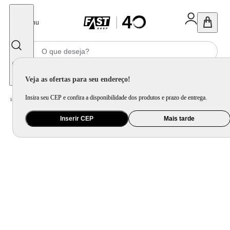
Fechar
Menu
Informe seu CEP
Veja as ofertas para seu endereço!
Insira seu CEP e confira a disponibilidade dos produtos e prazo de entrega.
Home
/
Brinquedo e Colecionável
/
Para Colecionar
Inserir CEP
Mais tarde