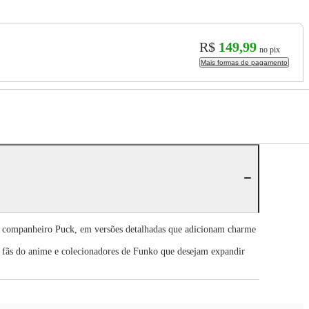
R$
149,99
no pix
Mais formas de pagamento
l companheiro Puck, em versões detalhadas que adicionam charme
a fãs do anime e colecionadores de Funko que desejam expandir