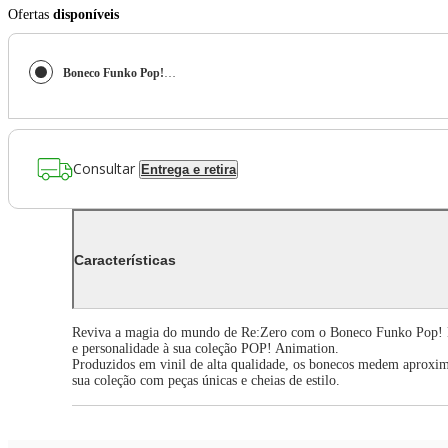
Ofertas
disponíveis
Boneco Funko Pop! & Buddy Re:Zero - Emilia e Puck
Consultar
Entrega e retira
Características
Reviva a magia do mundo de Re:Zero com o Boneco Funko Pop! Emi
e personalidade à sua coleção POP! Animation.
Produzidos em vinil de alta qualidade, os bonecos medem aproxim
sua coleção com peças únicas e cheias de estilo.