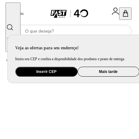
Fechar
Menu
Informe seu CEP
Veja as ofertas para seu endereço!
Insira seu CEP e confira a disponibilidade dos produtos e prazo de entrega.
Home
/
Brinquedo e Colecionável
/
Para Colecionar
Inserir CEP
Mais tarde