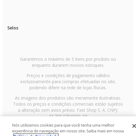
Selos
Garantimos o máximo de 5 itens por produto ou
enquanto durarem nossos estoques.
Preços e condições de pagamento válidos
exclusivamente para compras efetuadas no site,
podendo diferir na rede de lojas físicas.
As imagens dos produtos são meramente ilustrativas.
Todos os preços e condições comerciais estão sujeitos
a alteração sem aviso prévio. Fast Shop S. A. CNPJ:
43.708.379/0001-00
Nós utilizamos cookies para que você tenha uma melhor
Avenida Zaki Narchi, nº 1650, sobreloja, Carandiru, São
experiência de navegação em nosso site. Saiba mais em nossa
Paulo/SP, CEP 02029-001, Telefone: 11 3003-3728 ©