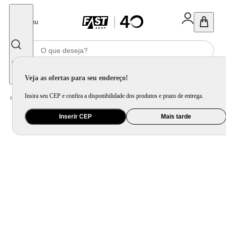
Fechar
Menu
Informe seu CEP
Veja as ofertas para seu endereço!
Insira seu CEP e confira a disponibilidade dos produtos e prazo de entrega.
Home
/
Brinquedo e Colecionável
/
Para Colecionar
Inserir CEP
Mais tarde