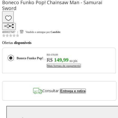
Boneco Funko Pop! Chainsaw Man - Samurai
Sword
4000027687
Vendido e entregue por
Candide
Ofertas
disponíveis
R$ 179,99
Boneco Funko Pop! Chainsaw Man - Samurai Sword
R$
149,99
no pix
Mais formas de pagamento
Consultar
Entrega e retira