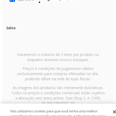
Selos
Garantimos o máximo de 5 itens por produto ou
enquanto durarem nossos estoques.
Preços e condições de pagamento válidos
exclusivamente para compras efetuadas no site,
podendo diferir na rede de lojas físicas.
As imagens dos produtos são meramente ilustrativas.
Todos os preços e condições comerciais estão sujeitos
a alteração sem aviso prévio. Fast Shop S. A. CNPJ:
43.708.379/0001-00
Nós utilizamos cookies para que você tenha uma melhor
Avenida Zaki Narchi, nº 1650, sobreloja, Carandiru, São