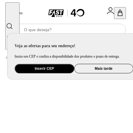
Fechar
Menu
Informe seu CEP
Veja as ofertas para seu endereço!
Insira seu CEP e confira a disponibilidade dos produtos e prazo de entrega.
Home
/
Brinquedo e Colecionável
/
Para Colecionar
Inserir CEP
Mais tarde