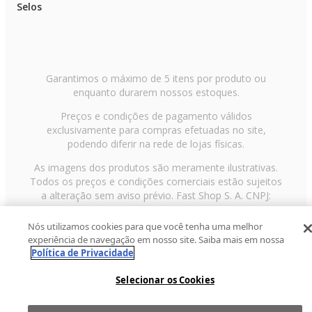
Selos
Garantimos o máximo de 5 itens por produto ou
enquanto durarem nossos estoques.
Preços e condições de pagamento válidos
exclusivamente para compras efetuadas no site,
podendo diferir na rede de lojas físicas.
As imagens dos produtos são meramente ilustrativas.
Todos os preços e condições comerciais estão sujeitos
a alteração sem aviso prévio. Fast Shop S. A. CNPJ:
43.708.379/0001-00
Nós utilizamos cookies para que você tenha uma melhor
Avenida Zaki Narchi, nº 1650, sobreloja, Carandiru, São
experiência de navegação em nosso site. Saiba mais em nossa
Paulo/SP, CEP 02029-001, Telefone: 11 3003-3728 ©
Política de Privacidade
2013 Fast Shop - Todos os direitos reservados
RF
Selecionar os Cookies