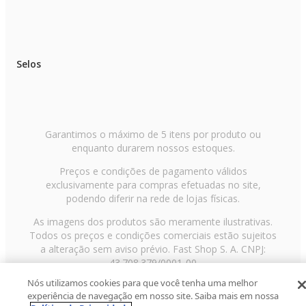
Selos
Garantimos o máximo de 5 itens por produto ou
enquanto durarem nossos estoques.
Preços e condições de pagamento válidos
exclusivamente para compras efetuadas no site,
podendo diferir na rede de lojas físicas.
As imagens dos produtos são meramente ilustrativas.
Todos os preços e condições comerciais estão sujeitos
a alteração sem aviso prévio. Fast Shop S. A. CNPJ:
43.708.379/0001-00
Nós utilizamos cookies para que você tenha uma melhor
Avenida Zaki Narchi, nº 1650, sobreloja, Carandiru, São
experiência de navegação em nosso site. Saiba mais em nossa
Paulo/SP, CEP 02029-001, Telefone: 11 3003-3728 ©