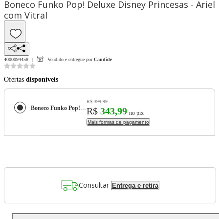
Boneco Funko Pop! Deluxe Disney Princesas - Ariel
com Vitral
4000094458
Vendido e entregue por
Candide
Ofertas
disponíveis
R$ 399,99
Boneco Funko Pop! Deluxe Disney Princesas - Ariel com Vitral
R$
343,99
no pix
Mais formas de pagamento
Consultar
Entrega e retira