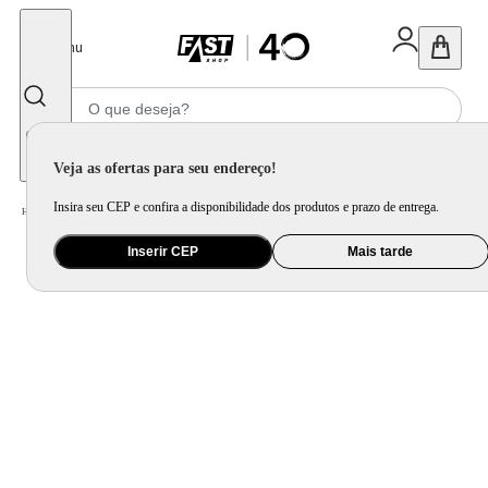
Fechar
Menu
Informe seu CEP
Veja as ofertas para seu endereço!
Insira seu CEP e confira a disponibilidade dos produtos e prazo de entrega.
Home
/
Brinquedo e Colecionável
/
Para Colecionar
Inserir CEP
Mais tarde