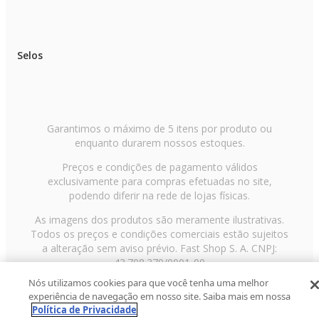
Selos
Garantimos o máximo de 5 itens por produto ou
enquanto durarem nossos estoques.
Preços e condições de pagamento válidos
exclusivamente para compras efetuadas no site,
podendo diferir na rede de lojas físicas.
As imagens dos produtos são meramente ilustrativas.
Todos os preços e condições comerciais estão sujeitos
a alteração sem aviso prévio. Fast Shop S. A. CNPJ:
43.708.379/0001-00
Nós utilizamos cookies para que você tenha uma melhor
Avenida Zaki Narchi, nº 1650, sobreloja, Carandiru, São
experiência de navegação em nosso site. Saiba mais em nossa
Paulo/SP, CEP 02029-001, Telefone: 11 3003-3728 ©
Política de Privacidade
2013 Fast Shop - Todos os direitos reservados
RF