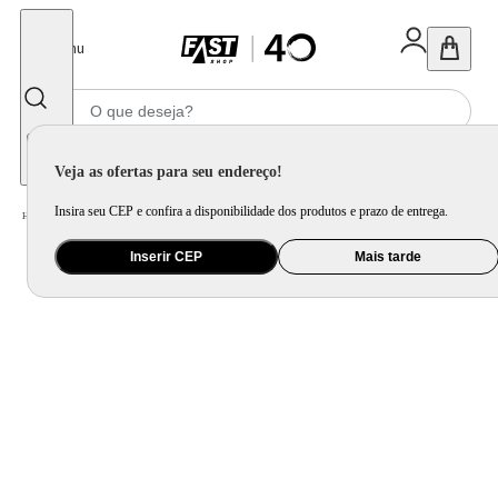
Fechar
Menu
Informe seu CEP
Veja as ofertas para seu endereço!
Insira seu CEP e confira a disponibilidade dos produtos e prazo de entrega.
Home
/
Brinquedo e Colecionável
/
Para Colecionar
Inserir CEP
Mais tarde