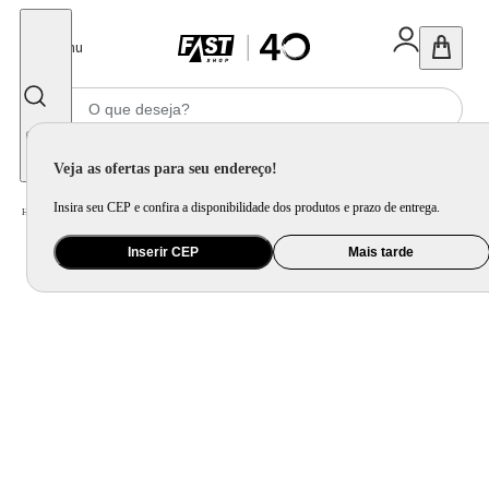
Fechar
Menu
Informe seu CEP
Veja as ofertas para seu endereço!
Insira seu CEP e confira a disponibilidade dos produtos e prazo de entrega.
Home
/
Brinquedo e Colecionável
/
Para Colecionar
Inserir CEP
Mais tarde