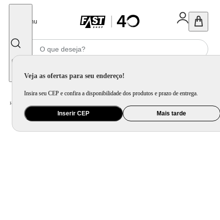
Fechar
Menu
Informe seu CEP
Veja as ofertas para seu endereço!
Insira seu CEP e confira a disponibilidade dos produtos e prazo de entrega.
Home
/
Brinquedo e Colecionável
/
Para Colecionar
Inserir CEP
Mais tarde