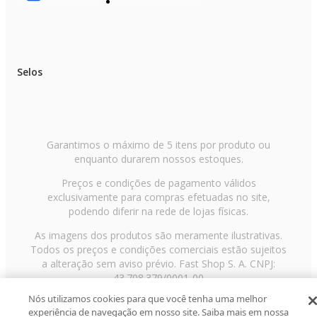
Selos
Garantimos o máximo de 5 itens por produto ou
enquanto durarem nossos estoques.
Preços e condições de pagamento válidos
exclusivamente para compras efetuadas no site,
podendo diferir na rede de lojas físicas.
As imagens dos produtos são meramente ilustrativas.
Todos os preços e condições comerciais estão sujeitos
a alteração sem aviso prévio. Fast Shop S. A. CNPJ:
43.708.379/0001-00
Nós utilizamos cookies para que você tenha uma melhor
Avenida Zaki Narchi, nº 1650, sobreloja, Carandiru, São
experiência de navegação em nosso site. Saiba mais em nossa
Paulo/SP, CEP 02029-001, Telefone: 11 3003-3728 ©