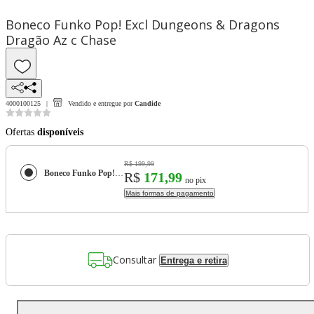
Boneco Funko Pop! Excl Dungeons & Dragons
Dragão Az c Chase
4000100125
Vendido e entregue por
Candide
Ofertas
disponíveis
R$ 199,99
Boneco Funko Pop! Excl Dungeons & Dragons Dragão Az c Chase
R$
171,99
no pix
Mais formas de pagamento
Consultar
Entrega e retira