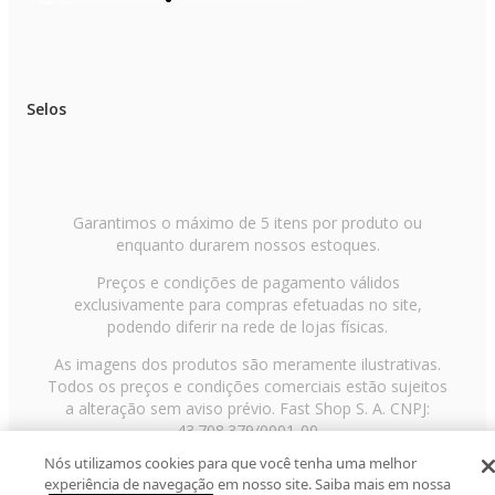
Selos
Garantimos o máximo de 5 itens por produto ou
enquanto durarem nossos estoques.
Preços e condições de pagamento válidos
exclusivamente para compras efetuadas no site,
podendo diferir na rede de lojas físicas.
As imagens dos produtos são meramente ilustrativas.
Todos os preços e condições comerciais estão sujeitos
a alteração sem aviso prévio. Fast Shop S. A. CNPJ:
43.708.379/0001-00
Nós utilizamos cookies para que você tenha uma melhor
Avenida Zaki Narchi, nº 1650, sobreloja, Carandiru, São
experiência de navegação em nosso site. Saiba mais em nossa
Paulo/SP, CEP 02029-001, Telefone: 11 3003-3728 ©