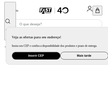
Fechar
Menu
Informe seu CEP
Veja as ofertas para seu endereço!
Insira seu CEP e confira a disponibilidade dos produtos e prazo de entrega.
Home
/
Brinquedo e Colecionável
/
Para Colecionar
Inserir CEP
Mais tarde