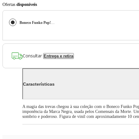
Ofertas
disponíveis
Boneco Funko Pop! Harry Potter 6 - Marca Negra
Consultar
Entrega e retira
Características
A magia das trevas chegou à sua coleção com o Boneco Funko Pop!
imponência da Marca Negra, usada pelos Comensais da Morte. Um 
sombrio e poderoso. Figura de vinil com aproximadamente 10 cent