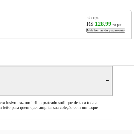
R$ 149,99
R$
128,99
no pix
Mais formas de pagamento
lusivo traz um brilho prateado sutil que destaca toda a
erfeito para quem quer ampliar sua coleção com um toque