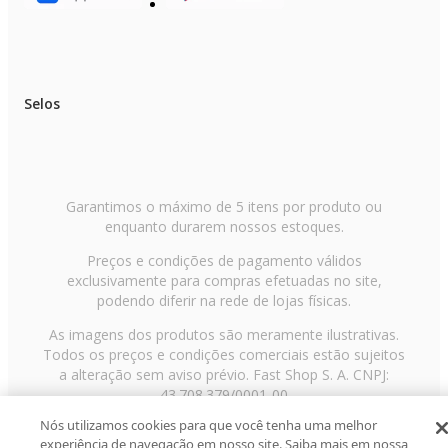
Selos
Garantimos o máximo de 5 itens por produto ou
enquanto durarem nossos estoques.
Preços e condições de pagamento válidos
exclusivamente para compras efetuadas no site,
podendo diferir na rede de lojas físicas.
As imagens dos produtos são meramente ilustrativas.
Todos os preços e condições comerciais estão sujeitos
a alteração sem aviso prévio. Fast Shop S. A. CNPJ:
43.708.379/0001-00
Nós utilizamos cookies para que você tenha uma melhor
Avenida Zaki Narchi, nº 1650, sobreloja, Carandiru, São
experiência de navegação em nosso site. Saiba mais em nossa