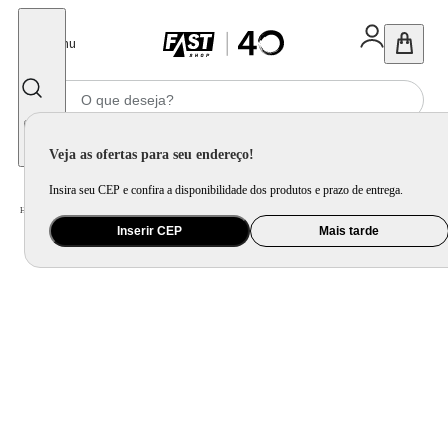
Fechar
Menu
Informe seu CEP
Veja as ofertas para seu endereço!
Insira seu CEP e confira a disponibilidade dos produtos e prazo de entrega.
Home
/
Brinquedo e Colecionável
/
Para Colecionar
Inserir CEP
Mais tarde