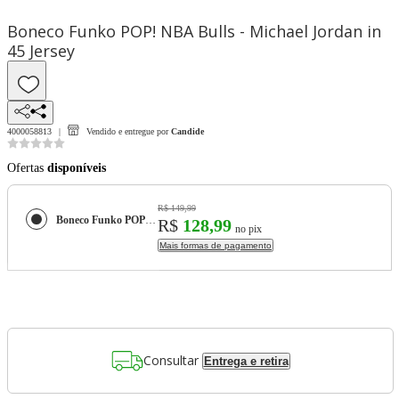
Boneco Funko POP! NBA Bulls - Michael Jordan in
45 Jersey
4000058813
Vendido e entregue por
Candide
Ofertas
disponíveis
R$ 149,99
Boneco Funko POP! NBA Bulls - Michael Jordan in 45 Jersey
R$
128,99
no pix
Mais formas de pagamento
Consultar
Entrega e retira