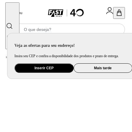
Fechar
Menu
Informe seu CEP
Veja as ofertas para seu endereço!
Insira seu CEP e confira a disponibilidade dos produtos e prazo de entrega.
Home
/
Brinquedo e Colecionável
/
Para Colecionar
Inserir CEP
Mais tarde