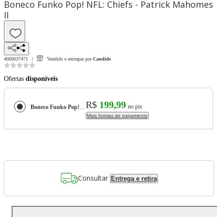
Boneco Funko Pop! NFL: Chiefs - Patrick Mahomes
II
4000037471
Vendido e entregue por
Candide
Ofertas
disponíveis
R$
199,99
no pix
Boneco Funko Pop! NFL: Chiefs - Patrick Mahomes II
Mais formas de pagamento
Consultar
Entrega e retira