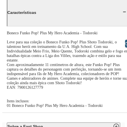
Características
Boneco Funko Pop! Plus My Hero Academia - Todoroki
Leve para sua coleção o Boneco Funko Pop! Plus Shoto Todoroki, o
Libras
talentoso herói em treinamento da U.A. High School. Com sua
Individualidade Meio Frio, Meio Quente, Todoroki combina gelo e fogo 
batalhas épicas contra a Liga dos Vilões, trazendo ação e estilo para sua
estante.
Com aproximadamente 11 centímetros de altura, este Funko Pop! Plus
captura os detalhes do personagem com perfeição, tornando-se um item
indispensável para fãs de My Hero Academia, colecionadores de POP!
Games e admiradores de animes. Complete sua equipe de heróis e torne su
coleção ainda mais épica com Shoto Todoroki!
EAN: 7900126127779
Itens inclusos:
01 Boneco Funko Pop! Plus My Hero Academia - Todoroki
Sobre a Fast Shop