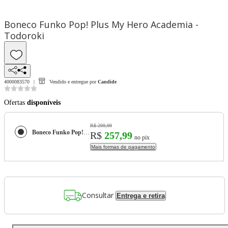
Boneco Funko Pop! Plus My Hero Academia -
Todoroki
4000083570
Vendido e entregue por
Candide
Ofertas
disponíveis
R$ 299,99
Boneco Funko Pop! Plus My Hero Academia - Todoroki
R$
257,99
no pix
Mais formas de pagamento
Consultar
Entrega e retira