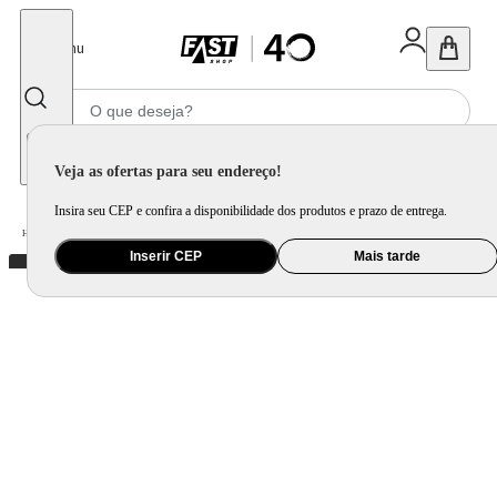
Fechar
Menu
Informe seu CEP
Veja as ofertas para seu endereço!
Insira seu CEP e confira a disponibilidade dos produtos e prazo de entrega.
Home
/
Brinquedo e Colecionável
/
Para Colecionar
Inserir CEP
Mais tarde