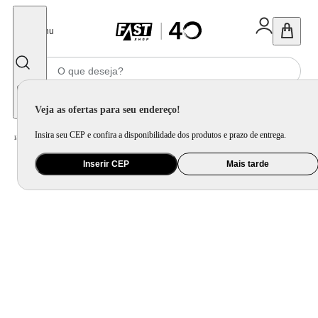
Fechar
Menu
Informe seu CEP
Veja as ofertas para seu endereço!
Insira seu CEP e confira a disponibilidade dos produtos e prazo de entrega.
Home
/
Brinquedo e Colecionável
/
Para Colecionar
Inserir CEP
Mais tarde