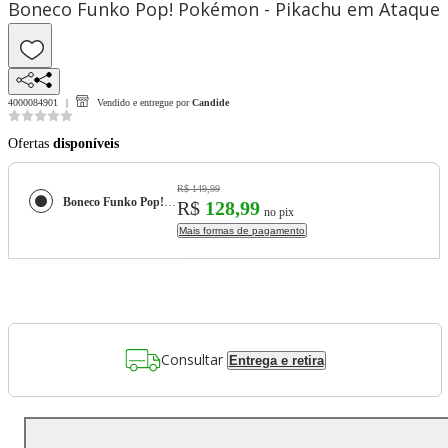
Boneco Funko Pop! Pokémon - Pikachu em Ataque
4000084901
Vendido e entregue por
Candide
Ofertas
disponíveis
R$ 149,99
Boneco Funko Pop! Pokémon - Pikachu em Ataque
R$
128,99
no pix
Mais formas de pagamento
Consultar
Entrega e retira