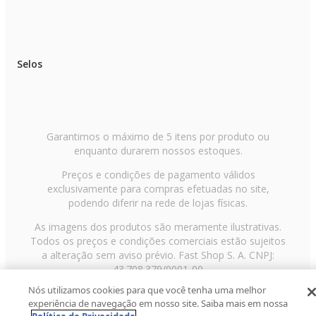
Selos
Garantimos o máximo de 5 itens por produto ou
enquanto durarem nossos estoques.
Preços e condições de pagamento válidos
exclusivamente para compras efetuadas no site,
podendo diferir na rede de lojas físicas.
As imagens dos produtos são meramente ilustrativas.
Todos os preços e condições comerciais estão sujeitos
a alteração sem aviso prévio. Fast Shop S. A. CNPJ:
43.708.379/0001-00
Nós utilizamos cookies para que você tenha uma melhor
Avenida Zaki Narchi, nº 1650, sobreloja, Carandiru, São
experiência de navegação em nosso site. Saiba mais em nossa
Paulo/SP, CEP 02029-001, Telefone: 11 3003-3728 ©