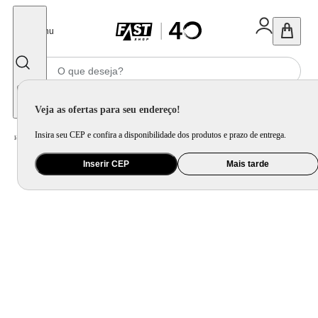
Fechar
Menu
Informe seu CEP
Veja as ofertas para seu endereço!
Insira seu CEP e confira a disponibilidade dos produtos e prazo de entrega.
Home
/
Brinquedo e Colecionável
/
Para Colecionar
Inserir CEP
Mais tarde