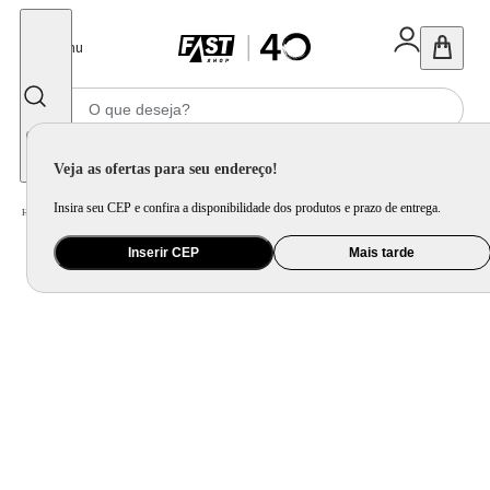
Fechar
Menu
Informe seu CEP
Veja as ofertas para seu endereço!
Insira seu CEP e confira a disponibilidade dos produtos e prazo de entrega.
Home
/
Brinquedo e Colecionável
/
Para Colecionar
Inserir CEP
Mais tarde