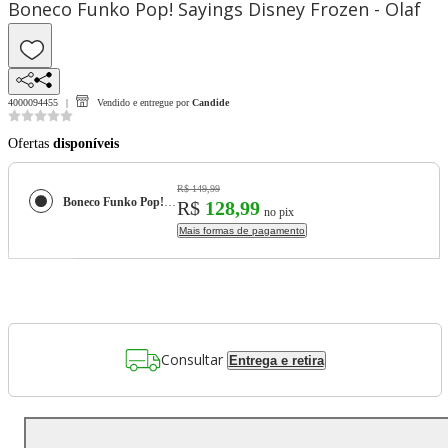
Boneco Funko Pop! Sayings Disney Frozen - Olaf
4000094455
Vendido e entregue por
Candide
Ofertas
disponíveis
R$ 149,99
Boneco Funko Pop! Sayings Disney Frozen - Olaf
R$
128,99
no pix
Mais formas de pagamento
Consultar
Entrega e retira