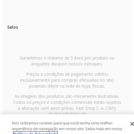
Selos
Garantimos o máximo de 5 itens por produto ou
enquanto durarem nossos estoques.
Preços e condições de pagamento válidos
exclusivamente para compras efetuadas no site,
podendo diferir na rede de lojas físicas.
As imagens dos produtos são meramente ilustrativas.
Todos os preços e condições comerciais estão sujeitos
a alteração sem aviso prévio. Fast Shop S. A. CNPJ:
43.708.379/0001-00
Nós utilizamos cookies para que você tenha uma melhor
Avenida Zaki Narchi, nº 1650, sobreloja, Carandiru, São
experiência de navegação em nosso site. Saiba mais em nossa
Paulo/SP, CEP 02029-001, Telefone: 11 3003-3728 ©