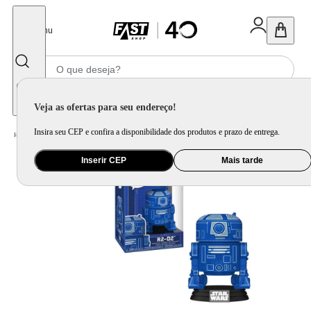
Fechar
Menu
Informe seu CEP
Veja as ofertas para seu endereço!
Insira seu CEP e confira a disponibilidade dos produtos e prazo de entrega.
Home
/
Brinquedo e Colecionável
/
Para Colecionar
Inserir CEP
Mais tarde