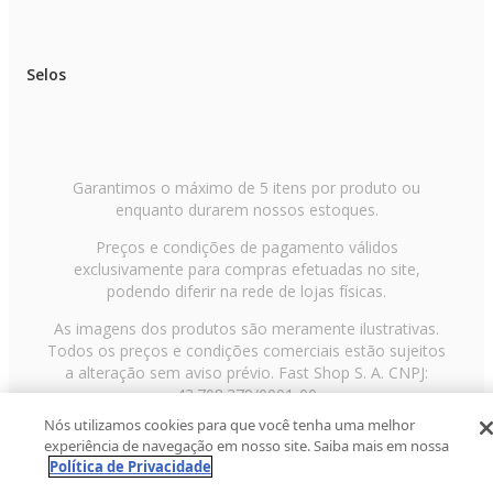
Selos
Garantimos o máximo de 5 itens por produto ou
enquanto durarem nossos estoques.
Preços e condições de pagamento válidos
exclusivamente para compras efetuadas no site,
podendo diferir na rede de lojas físicas.
As imagens dos produtos são meramente ilustrativas.
Todos os preços e condições comerciais estão sujeitos
a alteração sem aviso prévio. Fast Shop S. A. CNPJ:
43.708.379/0001-00
Nós utilizamos cookies para que você tenha uma melhor
Avenida Zaki Narchi, nº 1650, sobreloja, Carandiru, São
experiência de navegação em nosso site. Saiba mais em nossa
Paulo/SP, CEP 02029-001, Telefone: 11 3003-3728 ©
Política de Privacidade
2013 Fast Shop - Todos os direitos reservados
RF