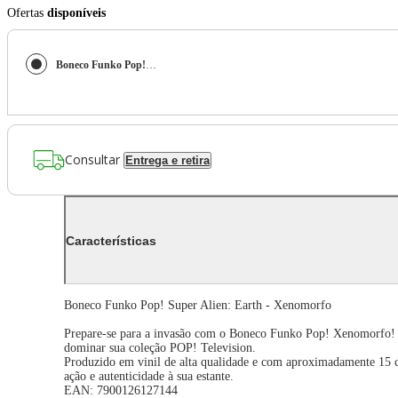
Ofertas
disponíveis
Boneco Funko Pop! Super Alien: Earth - Xenomorfo
Consultar
Entrega e retira
Características
Boneco Funko Pop! Super Alien: Earth - Xenomorfo
Prepare-se para a invasão com o Boneco Funko Pop! Xenomorfo! In
dominar sua coleção POP! Television.
Produzido em vinil de alta qualidade e com aproximadamente 15 c
ação e autenticidade à sua estante.
EAN: 7900126127144