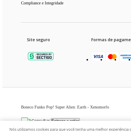
Compliance e Integridade
Site seguro
Formas de pagame
Garanti
Preços e condições de pagament
Boneco Funko Pop! Super Alien: Earth - Xenomorfo
As imagens dos produtos são meramente ilustrativas. T
Consultar
Entrega e retira
Avenida Zaki Narchi, nº 1650, sobreloja, Ca
Nós utilizamos cookies para que você tenha uma melhor experiência 