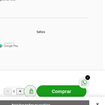
Selos
stoques.
ferir na rede de lojas físicas.
m aviso prévio. Fast Shop S. A. CNPJ: 43.708.379/0001-
Comprar
1
Selecionar os Cookies
 Fast Shop - Todos os direitos reservados
RF