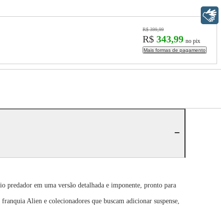
Libras
R$ 399,99
R$
343,99
no pix
Mais formas de pagamento
rio predador em uma versão detalhada e imponente, pronto para
franquia Alien e colecionadores que buscam adicionar suspense,