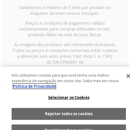
Garantimos o máximo de 5 itens por produto ou
enquanto durarem nossos estoques.
Preços e condições de pagamento válidos
exclusivamente para compras efetuadas no site,
podendo diferir na rede de lojas físicas.
As imagens dos produtos são meramente ilustrativas.
Todos os preços e condições comerciais estão sujeitos
a alteração sem aviso prévio. Fast Shop S. A. CNPJ:
43.708.379/0001-00
Avenida Zaki Narchi, nº 1650, sobreloja, Carandiru, São
Nós utilizamos cookies para que você tenha uma melhor
Paulo/SP, CEP 02029-001, Telefone: 11 3003-3728 ©
experiência de navegação em nosso site. Saiba mais em nossa
2013 Fast Shop - Todos os direitos reservados
RF
Política de Privacidade
Selecionar os Cookies
Rejeitar todos os cookies
Comprar
1