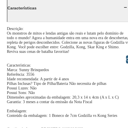
Características
Descrição:
Os monstros de mitos e lendas antigas são reais e lutam pelo domínio de
todo o mundo! Agora a humanidade entra em uma nova era de descobertas
repleta de perigos desconhecidos. Colecione as novas figuras de Godzilla v
Kong. Você pode escolher entre: Godzilla, Kong, Skar King e Shimo.
Reviva suas cenas de batalha favoritas!
Libras
Características:
Marca: Sunny Brinquedos
Referência: 3556
Idade recomendada: A partir de 4 anos
Pilhas Inclusas? Tipo de Pilha/Bateria Não necessita de pilhas
Possui Luzes: Não
Possui Sons: Não
Dimensões aproximadas da embalagem: 20,3 x 14 x 4cm (A x L x C)
Garantia: 3 meses a contar da emissão da Nota Fiscal
Embalagem:
Conteúdo da embalagem: 1 Boneco de 7cm Godzilla vs Kong Series