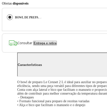
Ofertas
disponíveis
BOWL DE PREPARO LE CREUSET 2L EM CERÂMICA ESMALTADA VERMELHO 70106200600002 - FAST
Consultar
Entrega e retira
Características
O bowl de preparo Le Creuset 2 L é ideal para auxiliar no preparo
eficiência, sendo uma peça versátil para diferentes tipos de prepar
Conta com alça lateral e bico que facilitam o manuseio e proporci
além de contribuir para melhor conservação da temperatura durant
- Destaques
• Formato funcional para preparo de receitas variadas
• Alça e bico que facilitam o manuseio e o despejo