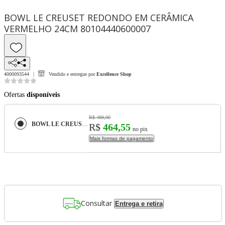
BOWL LE CREUSET REDONDO EM CERÂMICA
VERMELHO 24CM 80104440600007
4000093544
Vendido e entregue por
Excellence Shop
Ofertas
disponíveis
R$ 489,00
BOWL LE CREUSET REDONDO EM CERÂMICA VERMELHO 24CM 80104440600007
R$
464,55
no pix
Mais formas de pagamento
Consultar
Entrega e retira