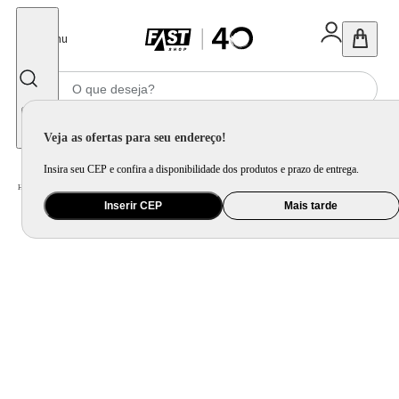
Fechar
Menu
Informe seu CEP
Veja as ofertas para seu endereço!
Insira seu CEP e confira a disponibilidade dos produtos e prazo de entrega.
Home
/
Utilidade Doméstica
/
Mesa
/
Aparelho de Jantar e Prato Avulso
Inserir CEP
Mais tarde