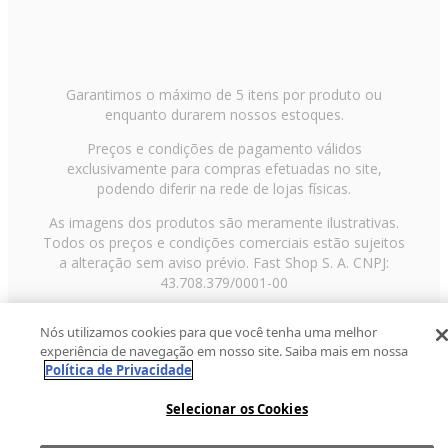
Garantimos o máximo de 5 itens por produto ou
enquanto durarem nossos estoques.
Preços e condições de pagamento válidos
exclusivamente para compras efetuadas no site,
podendo diferir na rede de lojas físicas.
As imagens dos produtos são meramente ilustrativas.
Todos os preços e condições comerciais estão sujeitos
a alteração sem aviso prévio. Fast Shop S. A. CNPJ:
43.708.379/0001-00
Avenida Zaki Narchi, nº 1650, sobreloja, Carandiru, São
Nós utilizamos cookies para que você tenha uma melhor
Paulo/SP, CEP 02029-001, Telefone: 11 3003-3728 ©
experiência de navegação em nosso site. Saiba mais em nossa
2013 Fast Shop - Todos os direitos reservados
RF
Política de Privacidade
Selecionar os Cookies