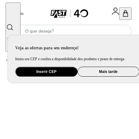
Fechar
Menu
Informe seu CEP
Veja as ofertas para seu endereço!
Insira seu CEP e confira a disponibilidade dos produtos e prazo de entrega.
Home
/
Saúde e Beleza
/
Maquiagem
/
Rosto
/
Bronzeador Facial em Pó Pupa Wonder Me
Inserir CEP
Mais tarde