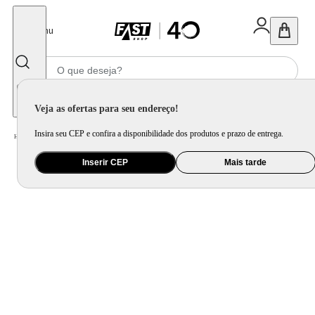
Fechar
Menu
Informe seu CEP
Veja as ofertas para seu endereço!
Insira seu CEP e confira a disponibilidade dos produtos e prazo de entrega.
Home
/
Brinquedo e Colecionável
/
Primeira Infância e Pelúcia
Inserir CEP
Mais tarde