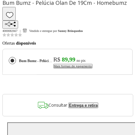
Bum Bumz - Pelúcia Olan De 19Cm - Homebumz
4000082667
Vendido e entregue por
Sunny Brinquedos
Ofertas
disponíveis
R$
89,99
no pix
Bum Bumz - Pelúcia Olan De 19Cm - Homebumz
Mais formas de pagamento
Consultar
Entrega e retira