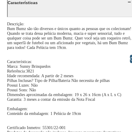
Características
Descrição:
Bum Bumz são tão diversos e únicos quanto as pessoas que os colecionam!
Quando se trata dessa pelúcia moderna, macia e super sensorial, tudo e
qualquer coisa pode ser um Bum Bumz. Quer você seja um roqueiro retrô,
um superfã de futebol ou um aficionado por vegetais, há um Bum Bumz
para todos! Cada Pelúcia tem 19cm.
Libras
Características:
Marca: Sunny Brinquedos
Referência:3821
Idade recomendada: A partir de 2 meses
Pilhas Inclusas? Tipo de Pilha/Bateria Não necessita de pilhas
Possui Luzes: Não
Possui Sons: Não
Dimensões aproximadas da embalagem: 19 x 26 x 16cm (A x L x C)
Garantia: 3 meses a contar da emissão da Nota Fiscal
Embalagem:
Conteúdo da embalagem: 1 Pelúcia de 19cm
Certificado Inmetro: 55301/22-001