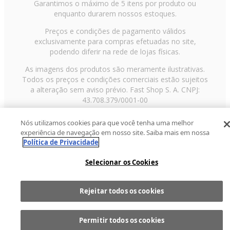
Garantimos o máximo de 5 itens por produto ou
enquanto durarem nossos estoques.
Preços e condições de pagamento válidos
exclusivamente para compras efetuadas no site,
podendo diferir na rede de lojas físicas.
As imagens dos produtos são meramente ilustrativas.
Todos os preços e condições comerciais estão sujeitos
a alteração sem aviso prévio. Fast Shop S. A. CNPJ:
43.708.379/0001-00
Avenida Zaki Narchi, nº 1650, sobreloja, Carandiru, São
Nós utilizamos cookies para que você tenha uma melhor
Paulo/SP, CEP 02029-001, Telefone: 11 3003-3728 ©
experiência de navegação em nosso site. Saiba mais em nossa
2013 Fast Shop - Todos os direitos reservados
RF
Política de Privacidade
Selecionar os Cookies
Rejeitar todos os cookies
Comprar
1
Permitir todos os cookies