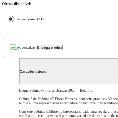
Ofertas
disponíveis
Buque Peônia X7 Flores Branca 30Cm - Bela Flor
Consultar
Entrega e retira
Características
Buque Peônia x7 Flores Brancas 30cm - Bela Flor
O Buquê de Peônias x7 Flores Brancas, com seus graciosos 30 cent
buquê é uma representação encantadora da natureza, destacando-se 
Com sete peônias habilmente interessadas, cada uma revela um esple
escolha uma escolha versátil para uma variedade de estilos de deco