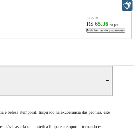
Libras
R$ 76,89
R$
65,36
no pix
Mais formas de pagamento
a e beleza atemporal. Inspirado na exuberância das peônias, este
s clássicas cria uma estética limpa e atemporal, tornando esta