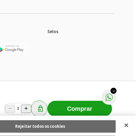
Selos
stoques.
ferir na rede de lojas físicas.
m aviso prévio. Fast Shop S. A. CNPJ: 43.708.379/0001-
Comprar
1
Selecionar os Cookies
 Fast Shop - Todos os direitos reservados
RF
Rejeitar todos os cookies