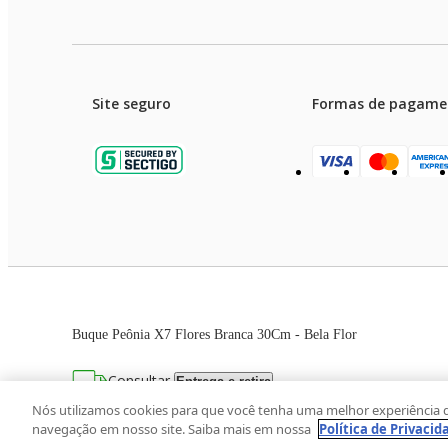
Site seguro
Formas de pagame
Garanti
Preços e condições de pagament
Buque Peônia X7 Flores Branca 30Cm - Bela Flor
As imagens dos produtos são meramente ilustrativas. T
Consultar
Entrega e retira
Avenida Zaki Narchi, nº 1650, sobreloja, Ca
Nós utilizamos cookies para que você tenha uma melhor experiência 
navegação em nosso site. Saiba mais em nossa
Política de Privacid