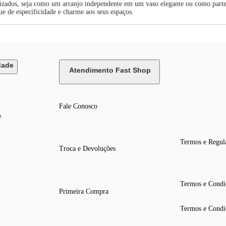
alizados, seja como um arranjo independente em um vaso elegante ou como parte
ue de especificidade e charme aos seus espaços.
dade
Atendimento Fast Shop
Fale Conosco
e
Termos e Regul
Troca e Devoluções
Termos e Condi
Primeira Compra
Termos e Condi