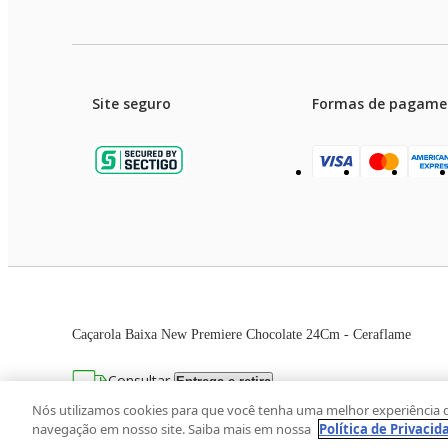
Site seguro
Formas de pagame
Garanti
Preços e condições de pagament
Caçarola Baixa New Premiere Chocolate 24Cm - Ceraflame
As imagens dos produtos são meramente ilustrativas. T
Consultar
Entrega e retira
Avenida Zaki Narchi, nº 1650, sobreloja, Ca
Nós utilizamos cookies para que você tenha uma melhor experiência 
navegação em nosso site. Saiba mais em nossa
Política de Privacid