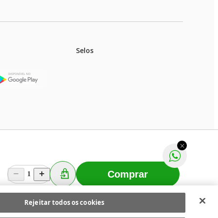
Selos
stoques.
ferir na rede de lojas físicas.
m aviso prévio. Fast Shop S. A. CNPJ: 43.708.379/0001-
Comprar
1
Selecionar os Cookies
 Fast Shop - Todos os direitos reservados
RF
Rejeitar todos os cookies