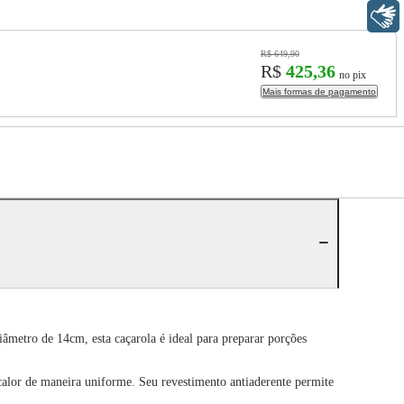
Libras
R$ 649,90
R$
425,36
no pix
Mais formas de pagamento
metro de 14cm, esta caçarola é ideal para preparar porções
 calor de maneira uniforme. Seu revestimento antiaderente permite