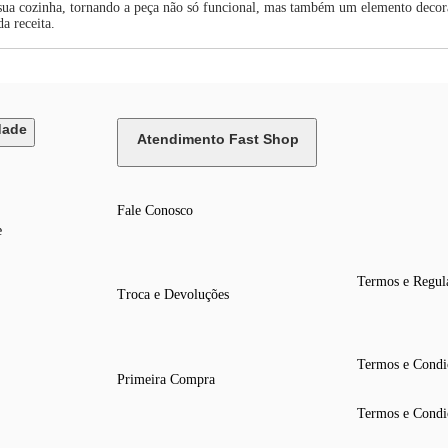
à sua cozinha, tornando a peça não só funcional, mas também um elemento decor
a receita.
dade
Atendimento Fast Shop
Fale Conosco
e
Termos e Regul
Troca e Devoluções
Termos e Condi
Primeira Compra
Termos e Condi