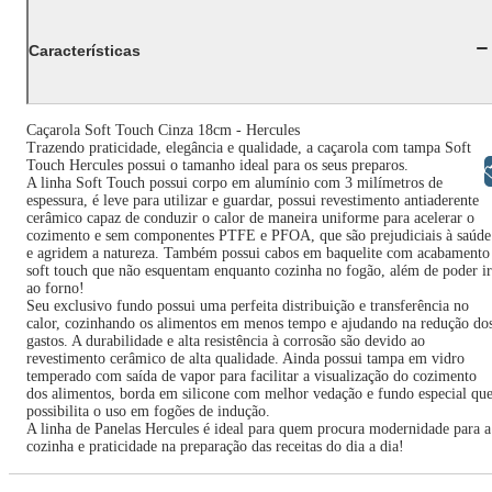
Características
Caçarola Soft Touch Cinza 18cm - Hercules
Trazendo praticidade, elegância e qualidade, a caçarola com tampa Soft
Touch Hercules possui o tamanho ideal para os seus preparos.
Libras
A linha Soft Touch possui corpo em alumínio com 3 milímetros de
espessura, é leve para utilizar e guardar, possui revestimento antiaderente
cerâmico capaz de conduzir o calor de maneira uniforme para acelerar o
cozimento e sem componentes PTFE e PFOA, que são prejudiciais à saúde
e agridem a natureza. Também possui cabos em baquelite com acabamento
soft touch que não esquentam enquanto cozinha no fogão, além de poder ir
ao forno!
Seu exclusivo fundo possui uma perfeita distribuição e transferência no
calor, cozinhando os alimentos em menos tempo e ajudando na redução do
gastos. A durabilidade e alta resistência à corrosão são devido ao
revestimento cerâmico de alta qualidade. Ainda possui tampa em vidro
temperado com saída de vapor para facilitar a visualização do cozimento
dos alimentos, borda em silicone com melhor vedação e fundo especial qu
possibilita o uso em fogões de indução.
A linha de Panelas Hercules é ideal para quem procura modernidade para a
cozinha e praticidade na preparação das receitas do dia a dia!