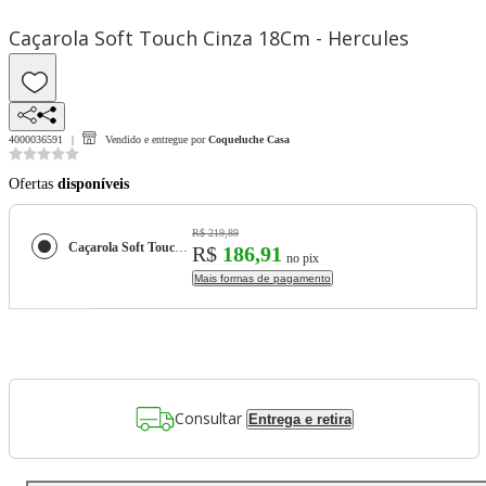
Caçarola Soft Touch Cinza 18Cm - Hercules
4000036591
Vendido e entregue por
Coqueluche Casa
Ofertas
disponíveis
R$ 219,89
Caçarola Soft Touch Cinza 18Cm - Hercules
R$
186,91
no pix
Mais formas de pagamento
Consultar
Entrega e retira