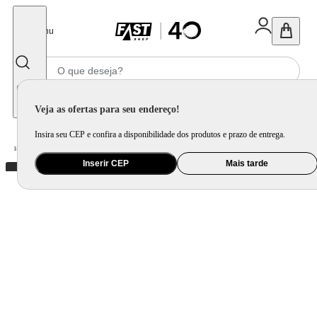
Fechar
Menu
Informe seu CEP
Veja as ofertas para seu endereço!
Insira seu CEP e confira a disponibilidade dos produtos e prazo de entrega.
Home
/
Utilidade Doméstica
/
Cozinha
/
Jogo de Panela e Panela Avulsa
Inserir CEP
Mais tarde