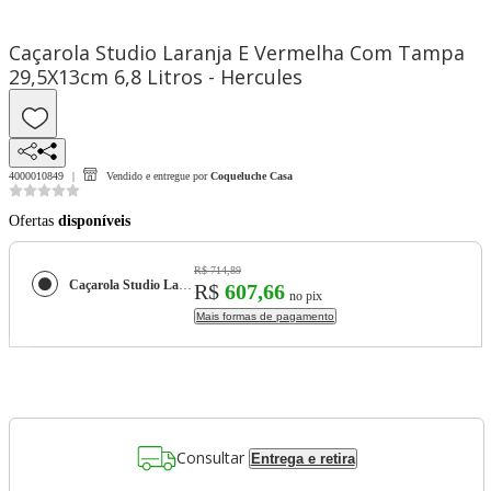
Caçarola Studio Laranja E Vermelha Com Tampa
29,5X13cm 6,8 Litros - Hercules
4000010849
Vendido e entregue por
Coqueluche Casa
Ofertas
disponíveis
R$ 714,89
Caçarola Studio Laranja E Vermelha Com Tampa 29,5X13cm 6,8 Litros - Hercules
R$
607,66
no pix
Mais formas de pagamento
Consultar
Entrega e retira