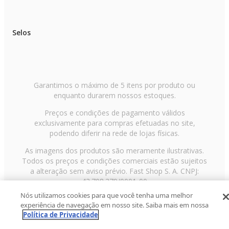
Selos
Garantimos o máximo de 5 itens por produto ou
enquanto durarem nossos estoques.
Preços e condições de pagamento válidos
exclusivamente para compras efetuadas no site,
podendo diferir na rede de lojas físicas.
As imagens dos produtos são meramente ilustrativas.
Todos os preços e condições comerciais estão sujeitos
a alteração sem aviso prévio. Fast Shop S. A. CNPJ:
43.708.379/0001-00
Nós utilizamos cookies para que você tenha uma melhor
Avenida Zaki Narchi, nº 1650, sobreloja, Carandiru, São
experiência de navegação em nosso site. Saiba mais em nossa
Paulo/SP, CEP 02029-001, Telefone: 11 3003-3728 ©
Política de Privacidade
2013 Fast Shop - Todos os direitos reservados
RF