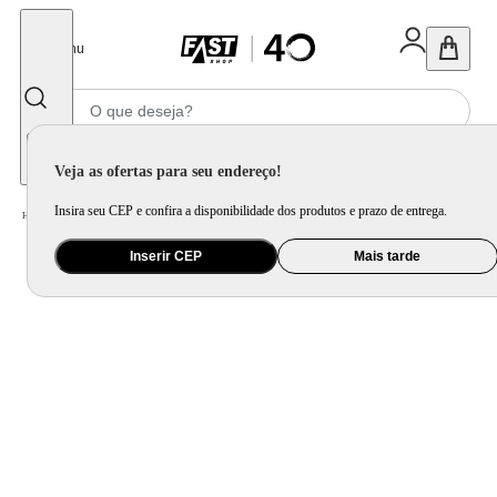
Fechar
Menu
Informe seu CEP
Veja as ofertas para seu endereço!
Insira seu CEP e confira a disponibilidade dos produtos e prazo de entrega.
Home
/
Mercado
/
Bebida
/
Bebida Alcoolica
Inserir CEP
Mais tarde