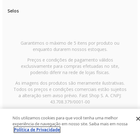
Selos
Garantimos o máximo de 5 itens por produto ou
enquanto durarem nossos estoques.
Preços e condições de pagamento válidos
exclusivamente para compras efetuadas no site,
podendo diferir na rede de lojas físicas.
As imagens dos produtos são meramente ilustrativas.
Todos os preços e condições comerciais estão sujeitos
a alteração sem aviso prévio. Fast Shop S. A. CNPJ:
43.708.379/0001-00
Avenida Zaki Narchi, nº 1650, sobreloja, Carandiru, São
Nós utilizamos cookies para que você tenha uma melhor
Paulo/SP, CEP 02029-001, Telefone: 11 3003-3728 ©
experiência de navegação em nosso site. Saiba mais em nossa
2013 Fast Shop - Todos os direitos reservados
RF
Política de Privacidade