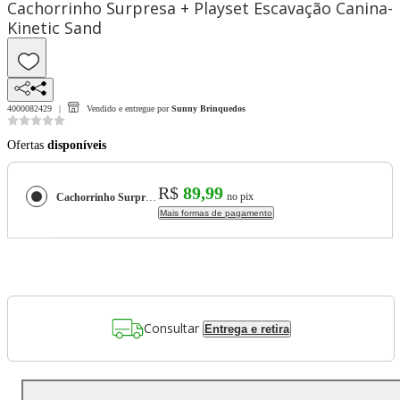
Cachorrinho Surpresa + Playset Escavação Canina-
Kinetic Sand
4000082429
Vendido e entregue por
Sunny Brinquedos
Ofertas
disponíveis
R$
89,99
no pix
Cachorrinho Surpresa + Playset Escavação Canina-Kinetic Sand
Mais formas de pagamento
Consultar
Entrega e retira