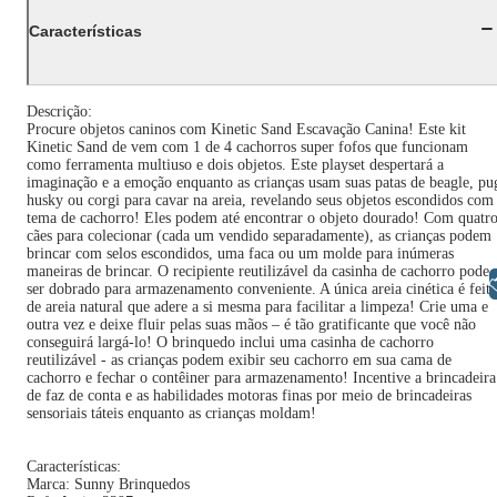
Características
Descrição:
Procure objetos caninos com Kinetic Sand Escavação Canina! Este kit
Kinetic Sand de vem com 1 de 4 cachorros super fofos que funcionam
como ferramenta multiuso e dois objetos. Este playset despertará a
imaginação e a emoção enquanto as crianças usam suas patas de beagle, pu
husky ou corgi para cavar na areia, revelando seus objetos escondidos com
tema de cachorro! Eles podem até encontrar o objeto dourado! Com quatr
cães para colecionar (cada um vendido separadamente), as crianças podem
brincar com selos escondidos, uma faca ou um molde para inúmeras
maneiras de brincar. O recipiente reutilizável da casinha de cachorro pode
Libras
ser dobrado para armazenamento conveniente. A única areia cinética é feita
de areia natural que adere a si mesma para facilitar a limpeza! Crie uma e
outra vez e deixe fluir pelas suas mãos – é tão gratificante que você não
conseguirá largá-lo! O brinquedo inclui uma casinha de cachorro
reutilizável - as crianças podem exibir seu cachorro em sua cama de
cachorro e fechar o contêiner para armazenamento! Incentive a brincadeira
de faz de conta e as habilidades motoras finas por meio de brincadeiras
sensoriais táteis enquanto as crianças moldam!
Características:
Marca: Sunny Brinquedos