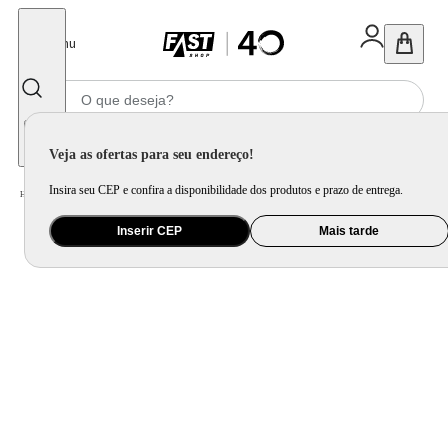
Fechar
Menu
Informe seu CEP
Veja as ofertas para seu endereço!
Insira seu CEP e confira a disponibilidade dos produtos e prazo de entrega.
Home
/
Brinquedo e Colecionável
/
Para Colecionar
Inserir CEP
Mais tarde