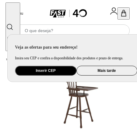
Fechar
Menu
Informe seu CEP
Veja as ofertas para seu endereço!
Insira seu CEP e confira a disponibilidade dos produtos e prazo de entrega.
Home
/
Bebê
/
Amamentação e Alimentação
/
Cadeira de Alimentação
Inserir CEP
Mais tarde