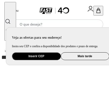
Fechar
Menu
Informe seu CEP
Veja as ofertas para seu endereço!
Insira seu CEP e confira a disponibilidade dos produtos e prazo de entrega.
Home
/
Bebê
/
Passeio
/
Cadeira para Auto e Assento de Elevação
Inserir CEP
Mais tarde