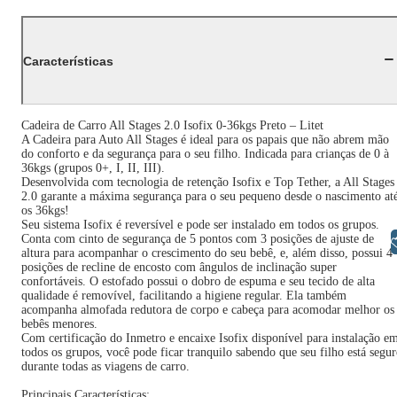
Características
Cadeira de Carro All Stages 2.0 Isofix 0-36kgs Preto – Litet
A Cadeira para Auto All Stages é ideal para os papais que não abrem mão
do conforto e da segurança para o seu filho. Indicada para crianças de 0 à
36kgs (grupos 0+, I, II, III).
Desenvolvida com tecnologia de retenção Isofix e Top Tether, a All Stages
2.0 garante a máxima segurança para o seu pequeno desde o nascimento at
os 36kgs!
Seu sistema Isofix é reversível e pode ser instalado em todos os grupos.
Conta com cinto de segurança de 5 pontos com 3 posições de ajuste de
Libras
altura para acompanhar o crescimento do seu bebê, e, além disso, possui 4
posições de recline de encosto com ângulos de inclinação super
confortáveis. O estofado possui o dobro de espuma e seu tecido de alta
qualidade é removível, facilitando a higiene regular. Ela também
acompanha almofada redutora de corpo e cabeça para acomodar melhor os
bebês menores.
Com certificação do Inmetro e encaixe Isofix disponível para instalação e
todos os grupos, você pode ficar tranquilo sabendo que seu filho está segu
durante todas as viagens de carro.
Principais Características: