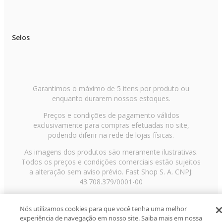
Selos
Garantimos o máximo de 5 itens por produto ou
enquanto durarem nossos estoques.
Preços e condições de pagamento válidos
exclusivamente para compras efetuadas no site,
podendo diferir na rede de lojas físicas.
As imagens dos produtos são meramente ilustrativas.
Todos os preços e condições comerciais estão sujeitos
a alteração sem aviso prévio. Fast Shop S. A. CNPJ:
43.708.379/0001-00
Avenida Zaki Narchi, nº 1650, sobreloja, Carandiru, São
Paulo/SP, CEP 02029-001, Telefone: 11 3003-3728 ©
Nós utilizamos cookies para que você tenha uma melhor
experiência de navegação em nosso site. Saiba mais em nossa
2013 Fast Shop - Todos os direitos reservados
RF