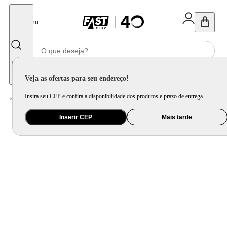
Fechar
Menu
Informe seu CEP
Veja as ofertas para seu endereço!
Insira seu CEP e confira a disponibilidade dos produtos e prazo de entrega.
Home
/
Bebê
/
Passeio
/
Cadeira para Auto e Assento de Elevação
Inserir CEP
Mais tarde