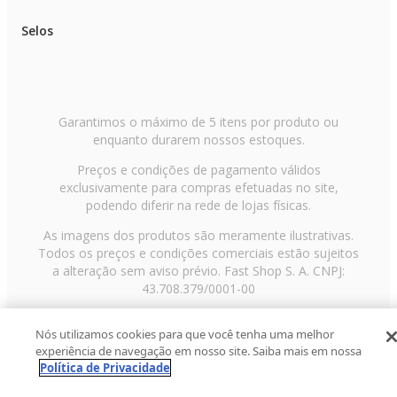
Especificações Técnicas:
- Conteúdo da Embalagem: 1 Cadeira de Carro GrowStages + Manual
Selos
- Dimensões do Produto (LxAxC): 44 x 57,5 x 53 cm aprox.
- Composição/Material: Plástico e Poliéster
- Peso do Produto: 8,000 kg
- Garantia: 12 meses (Contra Defeito de Fabricação Pelo Fabricante)
- Certificação: 000564/2025
- Código do Fabricante: BB724
- EAN: 7908842847117
Garantimos o máximo de 5 itens por produto ou
- Marca: Fisher Price
enquanto durarem nossos estoques.
Imagens Meramente Ilustrativas. As cores e estampas podem variar de
Preços e condições de pagamento válidos
acordo com o lote do fabricante.
exclusivamente para compras efetuadas no site,
podendo diferir na rede de lojas físicas.
As imagens dos produtos são meramente ilustrativas.
Todos os preços e condições comerciais estão sujeitos
a alteração sem aviso prévio. Fast Shop S. A. CNPJ:
43.708.379/0001-00
Avenida Zaki Narchi, nº 1650, sobreloja, Carandiru, São
Nós utilizamos cookies para que você tenha uma melhor
Paulo/SP, CEP 02029-001, Telefone: 11 3003-3728 ©
experiência de navegação em nosso site. Saiba mais em nossa
2013 Fast Shop - Todos os direitos reservados
RF
Política de Privacidade