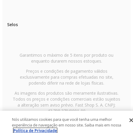
Selos
Garantimos o máximo de 5 itens por produto ou
enquanto durarem nossos estoques.
Preços e condições de pagamento válidos
exclusivamente para compras efetuadas no site,
podendo diferir na rede de lojas físicas.
As imagens dos produtos são meramente ilustrativas.
Todos os preços e condições comerciais estão sujeitos
a alteração sem aviso prévio. Fast Shop S. A. CNPJ:
43.708.379/0001-00
Nós utilizamos cookies para que você tenha uma melhor
Avenida Zaki Narchi, nº 1650, sobreloja, Carandiru, São
experiência de navegação em nosso site. Saiba mais em nossa
Paulo/SP, CEP 02029-001, Telefone: 11 3003-3728 ©
Política de Privacidade
2013 Fast Shop - Todos os direitos reservados
RF