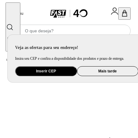
Fechar
Menu
Informe seu CEP
Veja as ofertas para seu endereço!
Insira seu CEP e confira a disponibilidade dos produtos e prazo de entrega.
Home
/
Móveis e Decoração
/
Móveis para Sala de Jantar
/
Cadeira para Mesa de Jantar
Inserir CEP
Mais tarde