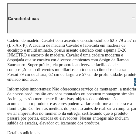
Características
Cadeira de madeira Cavalet com assento e encosto estofado 62 x 79 x 57 
(L x A x P). A cadeira de madeira Cavalet é fabricada em madeira de
eucalipto e multilaminado, possui assento estofado com espuma D-26
INMETRO e encosto de madeira. Cavalet é uma cadeira moderna e
despojada que se encaixa em diversos ambientes com design de Ramon
Zancanaro. Super prática, ela proporciona leveza e facilidade de
composição com diferentes mobiliários em todos os cômodos da casa.
Possui 79 cm de altura, 62 cm de largura e 57 cm de profundidade, produt
enviado montado.
Libras
Informações importantes: Não oferecemos serviço de montagem, a maioria
de nossos produtos são enviados montados ou possuem montagem simples.
As imagens são meramente ilustrativas, objetos do ambiente não
acompanham o produto, e as cores podem variar conforme a madeira e a
iluminação. Conferir as medidas do produto antes de realizar a compra, pa
evitar imprevistos no momento da entrega, certificando que o produto
passará por portas, escadas ou elevadores. Nossas entregas não incluem
subida de escadas, elevador ou içamento dos produtos.
Detalhes adicionais