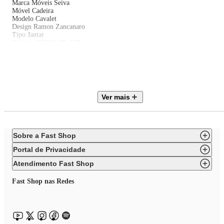
Marca Móveis Seiva
Móvel Cadeira
Modelo Cavalet
Design Ramon Zancanaro
Tipo Jantar
Código 202309-PR-22B
Estilo Madeirada
Material Madeira de Eucalipto e Multilaminado
Densidade da Espuma do Assento D-26 INMETRO
Altura Assento ao Chão 49 cm
Acompanha 01 Cadeira
Necessita Montagem Não
Ver mais
Altura 0,79 m
Largura 0,62 m
Profundidade 0,57 m
Peso Suportado 120 kg
Peso Líquido 10 kg
Sobre a Fast Shop
Garantia de Fabricante 90 dias
Portal de Privacidade
Atendimento Fast Shop
Fast Shop nas Redes