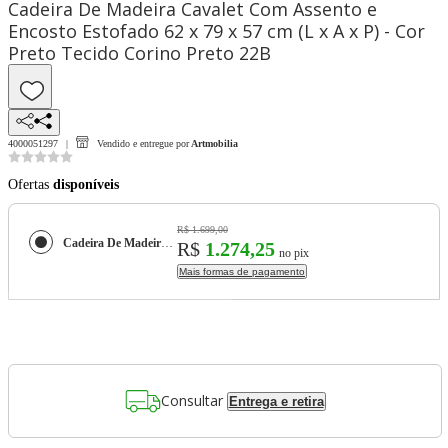
Cadeira De Madeira Cavalet Com Assento e
Encosto Estofado 62 x 79 x 57 cm (L x A x P) - Cor
Preto Tecido Corino Preto 22B
4000051297
Vendido e entregue por
Artmobilia
Ofertas
disponíveis
R$ 1.699,00
Cadeira De Madeira Cavalet Com Assento e Encosto Estofado 62 x 79 x 57 cm (L x A x P) - Cor Preto Tecido Corino Preto 22B
R$
1.274,25
no pix
Mais formas de pagamento
Consultar
Entrega e retira