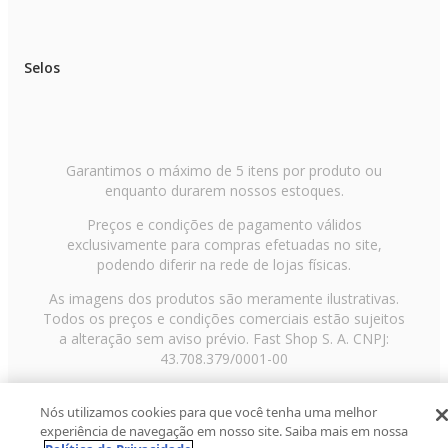
Selos
Garantimos o máximo de 5 itens por produto ou
enquanto durarem nossos estoques.
Preços e condições de pagamento válidos
exclusivamente para compras efetuadas no site,
podendo diferir na rede de lojas físicas.
As imagens dos produtos são meramente ilustrativas.
Todos os preços e condições comerciais estão sujeitos
a alteração sem aviso prévio. Fast Shop S. A. CNPJ:
43.708.379/0001-00
Avenida Zaki Narchi, nº 1650, sobreloja, Carandiru, São
Nós utilizamos cookies para que você tenha uma melhor
Paulo/SP, CEP 02029-001, Telefone: 11 3003-3728 ©
experiência de navegação em nosso site. Saiba mais em nossa
2013 Fast Shop - Todos os direitos reservados
RF