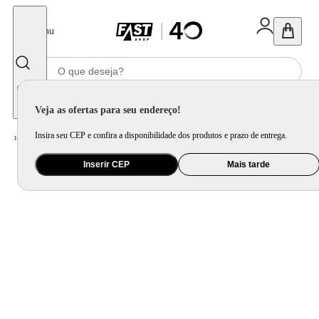
Fechar
Menu
Informe seu CEP
Veja as ofertas para seu endereço!
Insira seu CEP e confira a disponibilidade dos produtos e prazo de entrega.
Home
/
Móveis e Decoração
/
Móveis para Sala de Jantar
/
Cadeira para Mesa de Jantar
Inserir CEP
Mais tarde