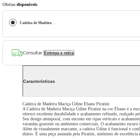
Ofertas
disponíveis
Cadeira de Madeira Maciça Údine Ébano Piratini
Consultar
Entrega e retira
Características
Cadeira de Madeira Maciça Údine Ébano Piratini
A Cadeira de Madeira Maciça Údine Piratini na cor Ébano é a escol
oferece excelente durabilidade e acabamento refinado, realçado pel
Seu design atemporal, com encosto em ripas verticais e acabament
varandas gourmet ou ambientes comerciais. O acabamento escuro 
Além de visualmente marcante, a cadeira Údine é funcional e conf
diário. É uma peça assinada pela Piratini, sinônimo de excelênci