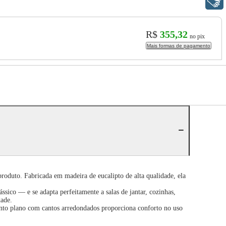
Libras
R$
355,32
no pix
Mais formas de pagamento
roduto. Fabricada em madeira de eucalipto de alta qualidade, ela
ico — e se adapta perfeitamente a salas de jantar, cozinhas,
ade.
sento plano com cantos arredondados proporciona conforto no uso