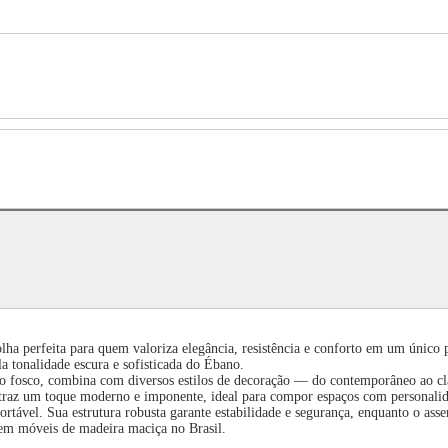
ha perfeita para quem valoriza elegância, resistência e conforto em um único p
a tonalidade escura e sofisticada do Ébano.
o fosco, combina com diversos estilos de decoração — do contemporâneo ao cláss
traz um toque moderno e imponente, ideal para compor espaços com personalid
ortável. Sua estrutura robusta garante estabilidade e segurança, enquanto o as
a em móveis de madeira maciça no Brasil.