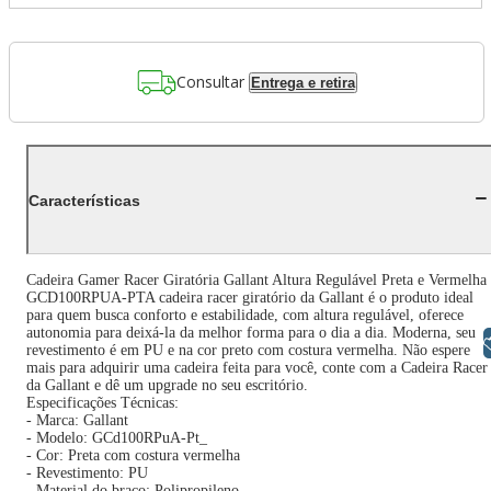
Consultar
Entrega e retira
Características
Cadeira Gamer Racer Giratória Gallant Altura Regulável Preta e Vermelha
GCD100RPUA-PTA cadeira racer giratório da Gallant é o produto ideal
para quem busca conforto e estabilidade, com altura regulável, oferece
autonomia para deixá-la da melhor forma para o dia a dia. Moderna, seu
Libras
revestimento é em PU e na cor preto com costura vermelha. Não espere
mais para adquirir uma cadeira feita para você, conte com a Cadeira Racer
da Gallant e dê um upgrade no seu escritório.
Especificações Técnicas:
- Marca: Gallant
- Modelo: GCd100RPuA-Pt_
- Cor: Preta com costura vermelha
- Revestimento: PU
- Material do braço: Polipropileno