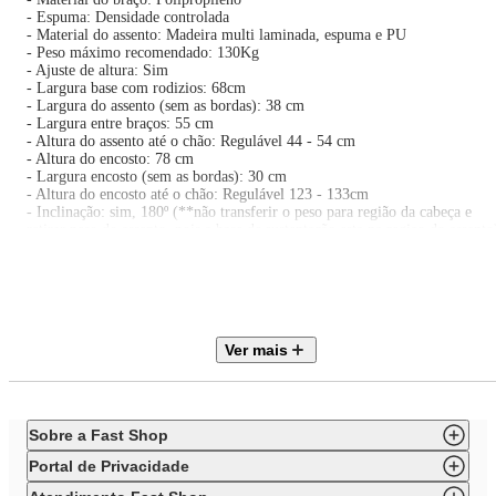
- Espuma: Densidade controlada
- Material do assento: Madeira multi laminada, espuma e PU
- Peso máximo recomendado: 130Kg
- Ajuste de altura: Sim
- Largura base com rodizios: 68cm
- Largura do assento (sem as bordas): 38 cm
- Largura entre braços: 55 cm
- Altura do assento até o chão: Regulável 44 - 54 cm
- Altura do encosto: 78 cm
- Largura encosto (sem as bordas): 30 cm
- Altura do encosto até o chão: Regulável 123 - 133cm
- Inclinação: sim, 180º (**não transferir o peso para região da cabeça e
retirar peso do assento, pois a base de sustentação esta na regiao do assento
- Conteúdo da embalagem: 1 Cadeira Gamer
- Dimensões aproximadas da embalagem (L x A x C): 85 x 33 x 64 cm
- Peso aproximado do produto: 21 Kg
- Peso aproximado da embalagem: 22 Kg
- Obs: A compra do produto não acompanha montagem/desmontagem.
- Atenção: Imagens meramente ilustrativas. As cores dos objetos podem
Ver mais
sofrer alterações devido a luminosidade, configurações do monitor e até
mesmo a percepção do usuário."
- Garantia: 3 meses
Sobre a Fast Shop
Portal de Privacidade