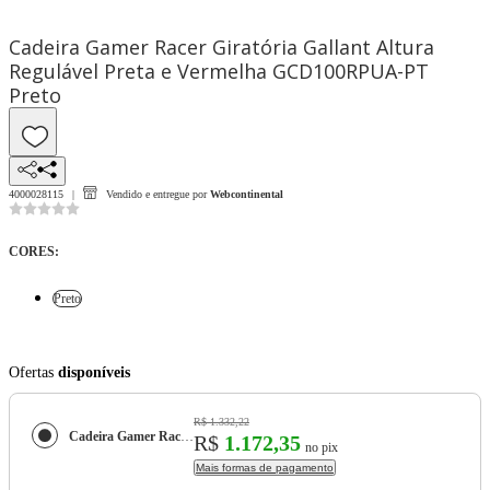
Cadeira Gamer Racer Giratória Gallant Altura
Regulável Preta e Vermelha GCD100RPUA-PT
Preto
4000028115
Vendido e entregue por
Webcontinental
CORES
:
Preto
Ofertas
disponíveis
R$ 1.332,22
Cadeira Gamer Racer Giratória Gallant Altura Regulável Preta e Vermelha GCD100RPUA-PT
R$
1.172,35
no pix
Mais formas de pagamento