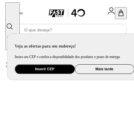
Fechar
Menu
Informe seu CEP
Veja as ofertas para seu endereço!
Insira seu CEP e confira a disponibilidade dos produtos e prazo de entrega.
Home
/
Móveis e Decoração
/
Móveis para Escritório
/
Cadeira Gamer
/
Cadeira Gamer Racer Giratória Gallant Altura Regulável Preta e Vermelha GCD100RPUA-PT
Inserir CEP
Mais tarde