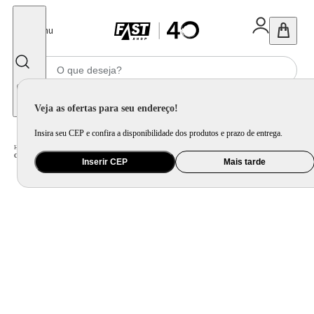
Fechar
Menu
Informe seu CEP
Veja as ofertas para seu endereço!
Insira seu CEP e confira a disponibilidade dos produtos e prazo de entrega.
Home
/
Móveis e Decoração
/
Móveis para Sala de Jantar
/
Cadeira para Mesa de Jantar
/
Cadeira Uma - Azul Claro - Meu Móvel de Madeira
Inserir CEP
Mais tarde