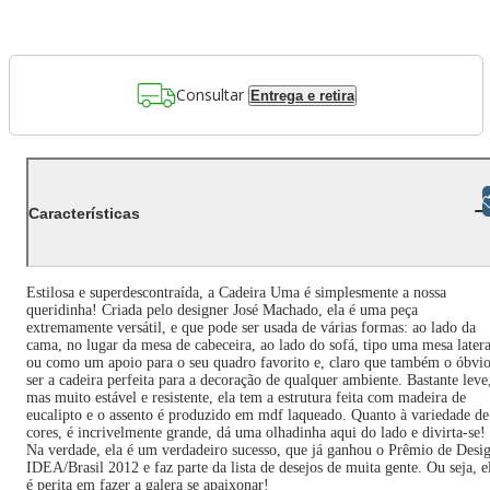
Consultar
Entrega e retira
Libras
Características
Estilosa e superdescontraída, a Cadeira Uma é simplesmente a nossa
queridinha! Criada pelo designer José Machado, ela é uma peça
extremamente versátil, e que pode ser usada de várias formas: ao lado da
cama, no lugar da mesa de cabeceira, ao lado do sofá, tipo uma mesa latera
ou como um apoio para o seu quadro favorito e, claro que também o óbvio
ser a cadeira perfeita para a decoração de qualquer ambiente. Bastante leve
mas muito estável e resistente, ela tem a estrutura feita com madeira de
eucalipto e o assento é produzido em mdf laqueado. Quanto à variedade de
cores, é incrivelmente grande, dá uma olhadinha aqui do lado e divirta-se!
Na verdade, ela é um verdadeiro sucesso, que já ganhou o Prêmio de Desi
IDEA/Brasil 2012 e faz parte da lista de desejos de muita gente. Ou seja, e
é perita em fazer a galera se apaixonar!