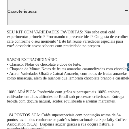
Características
SEU KIT COM VARIEDADES FAVORITAS: Não sabe qual café
experimentar primeiro? Procurando o presente ideal? Ou gosta de escolher
café conforme o seu momento? Este kit reúne variedades especiais para
você descobrir novos sabores com praticidade no preparo.
SABOR EXTRAORDINÁRIO:
• Clássico: Notas de chocolate e doce de leite.
Libras
• Chapada de Minas: Notas de frutas amarelas caramelizadas com chocolate
• Arara: Variedades Obatã e Catuaí Amarelo, com notas de frutas amarelas
como maracujá, além de nuances que lembram chocolate branco e caramel
100% ARÁBICA: Produzido com grãos superespeciais 100% arábica,
cultivados em altas altitudes no Brasil sob processos criteriosos. Entrega
bebida com doçura natural, acidez equilibrada e aromas marcantes.
+84 PONTOS SCA: Cafés superespeciais com pontuação acima de 84
pontos, avaliados conforme os padrões internacionais da Specialty Coffee
Association (SCA). Dispensa açúcar graças à sua doçura natural e
complexidade sensorial.