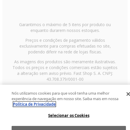
Garantimos o máximo de 5 itens por produto ou
enquanto durarem nossos estoques.
Preços e condições de pagamento válidos
exclusivamente para compras efetuadas no site,
podendo diferir na rede de lojas físicas.
As imagens dos produtos são meramente ilustrativas.
Todos os preços e condições comerciais estão sujeitos
a alteração sem aviso prévio. Fast Shop S. A. CNPJ:
43.708.379/0001-00
Avenida Zaki Narchi, nº 1650, sobreloja, Carandiru, São
Nós utilizamos cookies para que você tenha uma melhor
Paulo/SP, CEP 02029-001, Telefone: 11 3003-3728 ©
experiência de navegação em nosso site. Saiba mais em nossa
2013 Fast Shop - Todos os direitos reservados
RF
Política de Privacidade
Selecionar os Cookies