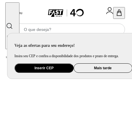
Fechar
Menu
Informe seu CEP
Veja as ofertas para seu endereço!
Insira seu CEP e confira a disponibilidade dos produtos e prazo de entrega.
Home
/
Mercado
/
Bebida
/
Bebida Não Alcoolica
Inserir CEP
Mais tarde