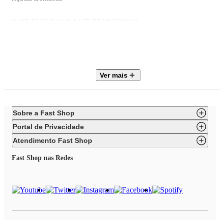
CAFÉ ESPECIAL X CAFÉ TRADICIONAL:
O café especial se destaca pela complexidade sensorial, acidez equilibrada 
doçura natural. Já o café tradicional pode conter mistura com robusta
(conilon), resultando em maior amargor e menor riqueza de aromas e
sabores.
Ver mais
INDICAÇÃO DE PREPARO:
Ideal para moagem na hora e preparo em espresso, coador, prensa francesa
ou outros métodos filtrados.
Sobre a Fast Shop
Portal de Privacidade
Atendimento Fast Shop
Fast Shop nas Redes