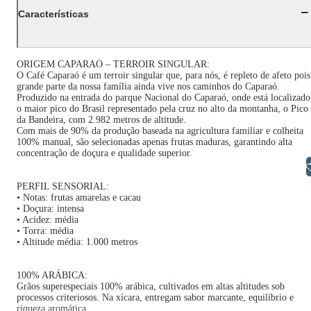
Características
ORIGEM CAPARAÓ – TERROIR SINGULAR:
O Café Caparaó é um terroir singular que, para nós, é repleto de afeto pois
grande parte da nossa família ainda vive nos caminhos do Caparaó.
Produzido na entrada do parque Nacional do Caparaó, onde está localizado
o maior pico do Brasil representado pela cruz no alto da montanha, o Pico
da Bandeira, com 2.982 metros de altitude.
Com mais de 90% da produção baseada na agricultura familiar e colheita
100% manual, são selecionadas apenas frutas maduras, garantindo alta
concentração de doçura e qualidade superior.
Libras
PERFIL SENSORIAL:
• Notas: frutas amarelas e cacau
• Doçura: intensa
• Acidez: média
• Torra: média
• Altitude média: 1.000 metros
100% ARÁBICA:
Grãos superespeciais 100% arábica, cultivados em altas altitudes sob
processos criteriosos. Na xícara, entregam sabor marcante, equilíbrio e
riqueza aromática.