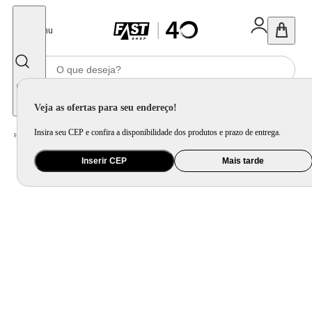
Fechar
Menu
Informe seu CEP
Veja as ofertas para seu endereço!
Insira seu CEP e confira a disponibilidade dos produtos e prazo de entrega.
Home
/
Mercado
/
Bebida
/
Bebida Não Alcoolica
Inserir CEP
Mais tarde